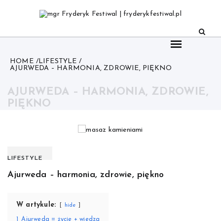
Skip
to
content
HOME
LIFESTYLE
AJURWEDA – HARMONIA, ZDROWIE, PIĘKNO
AJURWEDA – HARMONIA, ZDROWIE,
PIĘKNO
LIFESTYLE
Ajurweda – harmonia, zdrowie, piękno
W artykule:
hide
1
Ajurweda = życie + wiedza