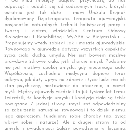
– Od kilku miesięcy pacjenci przychodzą do nas
odpocząć i oddalić się od codziennych trosk, których
ostatnio jest tak dużo – mówi Urszula Brejnak
dyplomowany fizjoterapeuta, terapeuta ajurwedyjski,
pasjonatka naturalnych techniki holistycznej pracy z
twarzą i ciałem, właścicielka Centrum Odnowy
Biologicznej i Rehabilitacji Wy-SPA w Białymstoku. –
Proponujemy wtedy zabiegi, jak i masaże ajurwedyjskie.
Równowaga w ajurwedzie dotyczy wszystkich aspektów
życia: ciała, ducha, umysłu. Nie jest bowiem możliwe
prawdziwe zdrowie ciała, jeśli choruje umysł. Podobnie
nie jest możliwy spokój umysłu, gdy niedomaga ciało.
Współczesna, zachodnia medycyna dopiero teraz
odkrywa, jak duży wpływ na zdrowie i życie ludzi ma ich
stan psychiczny, nastawienie do otoczenia, a nawet
myśli. Mędrcy ajurwedy wiedzieli to już tysiące lat temu.
Twierdzili, że kondycja umysłu i kondycja ciała są ściśle
powiązane. Z jednej strony umysł jest odpowiedzialny
za zaburzenia naturalnej równowagi i to dzięki niemu,
jego aspiracjom, fundujemy sobie choroby (np. żyjąc
wbrew sobie i naturze). Ale z drugiej strony to od
umysłu i świadomości zależy powodzenie w leczeniu,