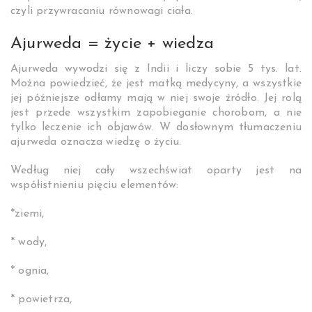
czyli przywracaniu równowagi ciała.
Ajurweda = życie + wiedza
Ajurweda wywodzi się z Indii i liczy sobie 5 tys. lat.
Można powiedzieć, że jest matką medycyny, a wszystkie
jej późniejsze odłamy mają w niej swoje źródło. Jej rolą
jest przede wszystkim zapobieganie chorobom, a nie
tylko leczenie ich objawów. W dosłownym tłumaczeniu
ajurweda oznacza wiedzę o życiu.
Według niej cały wszechświat oparty jest na
współistnieniu pięciu elementów:
*ziemi,
* wody,
* ognia,
* powietrza,