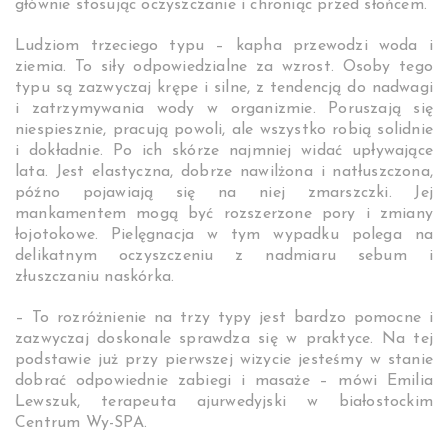
głównie stosując oczyszczanie i chroniąc przed słońcem.
Ludziom trzeciego typu – kapha przewodzi woda i
ziemia. To siły odpowiedzialne za wzrost. Osoby tego
typu są zazwyczaj krępe i silne, z tendencją do nadwagi
i zatrzymywania wody w organizmie. Poruszają się
niespiesznie, pracują powoli, ale wszystko robią solidnie
i dokładnie. Po ich skórze najmniej widać upływające
lata. Jest elastyczna, dobrze nawilżona i natłuszczona,
późno pojawiają się na niej zmarszczki. Jej
mankamentem mogą być rozszerzone pory i zmiany
łojotokowe. Pielęgnacja w tym wypadku polega na
delikatnym oczyszczeniu z nadmiaru sebum i
złuszczaniu naskórka.
– To rozróżnienie na trzy typy jest bardzo pomocne i
zazwyczaj doskonale sprawdza się w praktyce. Na tej
podstawie już przy pierwszej wizycie jesteśmy w stanie
dobrać odpowiednie zabiegi i masaże – mówi Emilia
Lewszuk, terapeuta ajurwedyjski w białostockim
Centrum Wy-SPA.