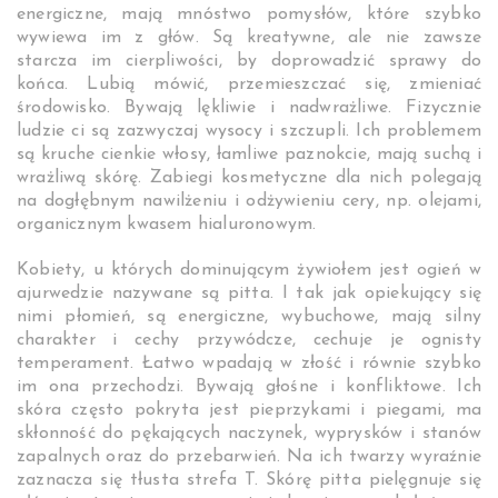
energiczne, mają mnóstwo pomysłów, które szybko
wywiewa im z głów. Są kreatywne, ale nie zawsze
starcza im cierpliwości, by doprowadzić sprawy do
końca. Lubią mówić, przemieszczać się, zmieniać
środowisko. Bywają lękliwie i nadwrażliwe. Fizycznie
ludzie ci są zazwyczaj wysocy i szczupli. Ich problemem
są kruche cienkie włosy, łamliwe paznokcie, mają suchą i
wrażliwą skórę. Zabiegi kosmetyczne dla nich polegają
na dogłębnym nawilżeniu i odżywieniu cery, np. olejami,
organicznym kwasem hialuronowym.
Kobiety, u których dominującym żywiołem jest ogień w
ajurwedzie nazywane są pitta. I tak jak opiekujący się
nimi płomień, są energiczne, wybuchowe, mają silny
charakter i cechy przywódcze, cechuje je ognisty
temperament. Łatwo wpadają w złość i równie szybko
im ona przechodzi. Bywają głośne i konfliktowe. Ich
skóra często pokryta jest pieprzykami i piegami, ma
skłonność do pękających naczynek, wyprysków i stanów
zapalnych oraz do przebarwień. Na ich twarzy wyraźnie
zaznacza się tłusta strefa T. Skórę pitta pielęgnuje się