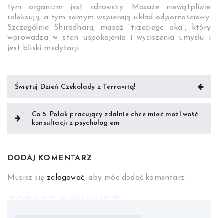
tym organizm jest zdrowszy. Masaże niewątpliwie
relaksują, a tym samym wspierają układ odpornościowy.
Szczególnie Shirodhara, masaż “trzeciego oka”, który
wprowadza w stan uspokojenia i wyciszenia umysłu i
jest bliski medytacji.
Nawigacja
Świętuj Dzień Czekolady z Terravitą!
wpisu
Co 5. Polak pracujący zdalnie chce mieć możliwość
konsultacji z psychologiem
DODAJ KOMENTARZ
Musisz się
zalogować
, aby móc dodać komentarz.
ZOBACZ RÓWNIEŻ