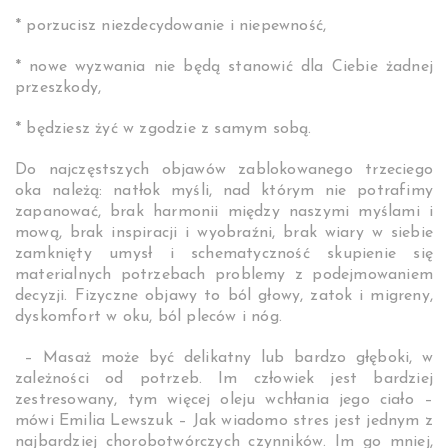
* porzucisz niezdecydowanie i niepewność,
* nowe wyzwania nie będą stanowić dla Ciebie żadnej
przeszkody,
* będziesz żyć w zgodzie z samym sobą.
Do najczęstszych objawów zablokowanego trzeciego
oka należą: natłok myśli, nad którym nie potrafimy
zapanować, brak harmonii między naszymi myślami i
mową, brak inspiracji i wyobraźni, brak wiary w siebie
zamknięty umysł i schematyczność skupienie się
materialnych potrzebach problemy z podejmowaniem
decyzji. Fizyczne objawy to ból głowy, zatok i migreny,
dyskomfort w oku, ból pleców i nóg.
– Masaż może być delikatny lub bardzo głęboki, w
zależności od potrzeb. Im człowiek jest bardziej
zestresowany, tym więcej oleju wchłania jego ciało –
mówi Emilia Lewszuk – Jak wiadomo stres jest jednym z
najbardziej chorobotwórczych czynników. Im go mniej,