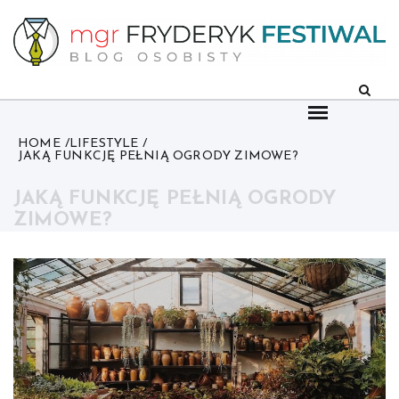
Skip
to
content
HOME
LIFESTYLE
JAKĄ FUNKCJĘ PEŁNIĄ OGRODY ZIMOWE?
JAKĄ FUNKCJĘ PEŁNIĄ OGRODY
ZIMOWE?