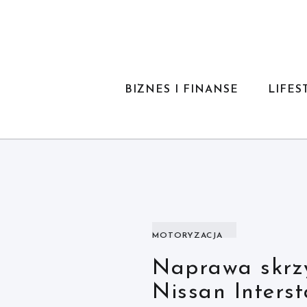
Skip
to
content
BIZNES I FINANSE
LIFES
MOTORYZACJA
Sekrety trwało
dobrać lakier