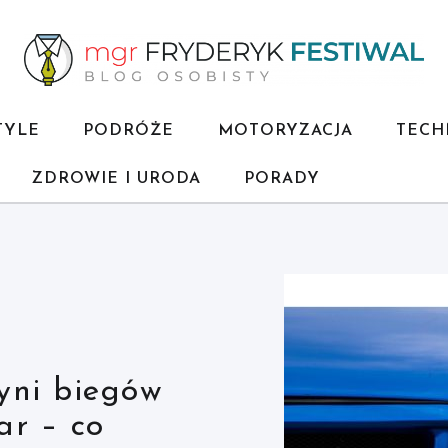
TYLE
PODRÓŻE
MOTORYZACJA
TECH
ZDROWIE I URODA
PORADY
ści – jak
 bezbarwny