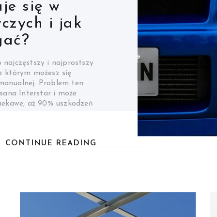
uniknąć
i żółknięcia
ą bazę trafia pierwsza
jest dla każdego lakiernika
 – najbardziej
racy. To wtedy matowa
 ziarno metalu zaczyna
uforia może…
CONTINUE READING