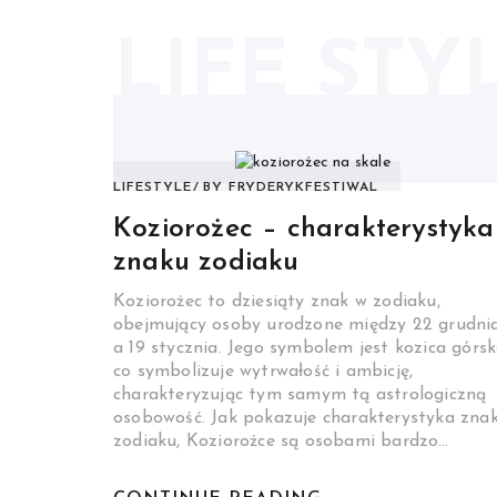
LIFE STY
LIFESTYLE
BY
FRYDERYKFESTIWAL
Koziorożec – charakterystyka
znaku zodiaku
Koziorożec to dziesiąty znak w zodiaku,
obejmujący osoby urodzone między 22 grudni
a 19 stycznia. Jego symbolem jest kozica górsk
co symbolizuje wytrwałość i ambicję,
charakteryzując tym samym tą astrologiczną
osobowość. Jak pokazuje charakterystyka zna
zodiaku, Koziorożce są osobami bardzo…