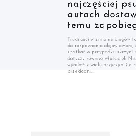
do bazy, aby 
łuszczenia się 
powłoki?
Moment, w którym na kolorow
warstwa lakieru bezbarwnego, 
– amatora czy profesjonalisty
satysfakcjonującym etapem p
powierzchnia nabiera głębi, a
„żyć”. Jednak ta estetyczna e