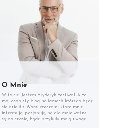
O Mnie
Witajcie. Jestem Fryderyk Festiwal. A to
mój osobisty blog na łamach którego będę
się dzielił z Wami rzeczami które mnie
interesują, pasjonują, są dla mnie ważne,
są na czasie, bądź przykuły moją uwagę.