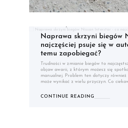
MOTORYZACJA
MOTORYZACJA
BY
BY
FRYDERYKFESTIWAL
FRYDERYKFESTIWAL
Naprawa skrzyni biegów Ni
Sekrety trwałości – jak do
najczęściej psuje się w au
bezbarwny do bazy, aby un
temu zapobiegać?
i żółknięcia powłoki?
Trudności w zmianie biegów to najczęsts
Moment, w którym na kolorową bazę traf
objaw awarii, z którym możesz się spotk
bezbarwnego, jest dla każdego lakiernika
manualnej. Problem ten dotyczy również w
najbardziej satysfakcjonującym etapem 
może wynikać z wielu przyczyn. Co cieka
powierzchnia nabiera głębi, a ziarno met
estetyczna euforia może…
CONTINUE READING
CONTINUE READING