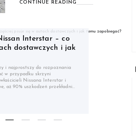
CONTINUE READING
ssan Interstar – co
brać lakier
tach dostawczych i jak
iknąć łuszczenia się
zy i najprostszy do rozpoznania
ia pierwsza warstwa lakieru
ać w przypadku skrzyni
 – amatora czy profesjonalisty –
łaścicieli Nissana Interstar i
pracy. To wtedy matowa
we, aż 90% uszkodzeń przekładni…
alu zaczyna „żyć”. Jednak ta