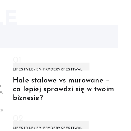
LE
01
LIFESTYLE
BY
FRYDERYKFESTIWAL.
Hale stalowe vs murowane –
a
co lepiej sprawdzi się w twoim
a,
biznesie?
ku
02
LIFESTYLE
BY
FRYDERYKFESTIWAL