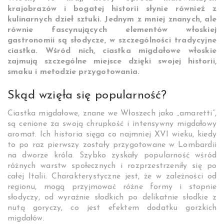
krajobrazów i bogatej historii słynie również z
kulinarnych dzieł sztuki. Jednym z mniej znanych, ale
równie fascynujących elementów włoskiej
gastronomii są słodycze, w szczególności tradycyjne
ciastka. Wśród nich, ciastka migdałowe włoskie
zajmują szczególne miejsce dzięki swojej historii,
smaku i metodzie przygotowania.
Skąd wzięła się popularność?
Ciastka migdałowe, znane we Włoszech jako „amaretti”,
są cenione za swoją chrupkość i intensywny migdałowy
aromat. Ich historia sięga co najmniej XVI wieku, kiedy
to po raz pierwszy zostały przygotowane w Lombardii
na dworze króla. Szybko zyskały popularność wśród
różnych warstw społecznych i rozprzestrzeniły się po
całej Italii. Charakterystyczne jest, że w zależności od
regionu, mogą przyjmować różne formy i stopnie
słodyczy, od wyraźnie słodkich po delikatnie słodkie z
nutą goryczy, co jest efektem dodatku gorzkich
migdałów.