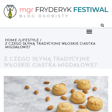
Skip
to
content
HOME
LIFESTYLE
Z CZEGO SŁYNĄ TRADYCYJNE WŁOSKIE CIASTKA
MIGDAŁOWE?
Z CZEGO SŁYNĄ TRADYCYJNE
WŁOSKIE CIASTKA MIGDAŁOWE?