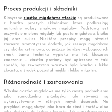
Proces produkcji i składniki
Klasyczne
ciastka migdałowe włoskie
są produkowane
z bardzo prostych składników, które podkreślają
naturalne walory smakowe migdałów. Podstawą jest
oczywiście mielone migdały lub pasta migdałowa, białka
jaj oraz cukier. Niektóre przepisy mogą również
zawierać aromatyczne dodatki, jak esencja migdałowa
czy skórka cytrynowa, co jeszcze bardziej wzbogaca ich
smak. Sama technika wypieku ma też kluczowe
znaczenie – ciastka powinny być upieczone w taki
sposób, by zewnętrzna warstwa była krucha i lekko
złocista, a środek pozostał miękki i lekko wilgotny.
Różnorodność i zastosowania
Włoskie ciastka migdałowe nie tylko cieszą podniebienia
jako samodzielna przekąska, ale również są
wykorzystywane w różnych innych deserach. Na
przykład, mogą służyć jako baza do ciast i tortów albo