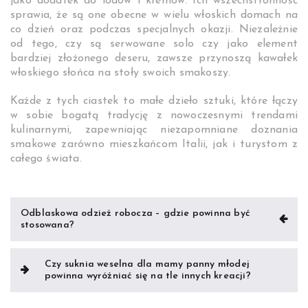
jako dodatek do lodów i kremów. Ich wszechstronność
sprawia, że są one obecne w wielu włoskich domach na
co dzień oraz podczas specjalnych okazji. Niezależnie
od tego, czy są serwowane solo czy jako element
bardziej złożonego deseru, zawsze przynoszą kawałek
włoskiego słońca na stoły swoich smakoszy.
Każde z tych ciastek to małe dzieło sztuki, które łączy
w sobie bogatą tradycję z nowoczesnymi trendami
kulinarnymi, zapewniając niezapomniane doznania
smakowe zarówno mieszkańcom Italii, jak i turystom z
całego świata.
Nawigacja
Odblaskowa odzież robocza – gdzie powinna być
stosowana?
wpisu
Czy suknia weselna dla mamy panny młodej
powinna wyróżniać się na tle innych kreacji?