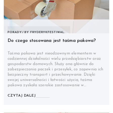
PORADY
BY
FRYDERYKFESTIWAL.
Do czego stosowana jest taśma pakowa?
Taśma pakowa jest nieodzownym elementem w
codziennej działalności wielu przedsiębiorstw oraz
gospodarstw domowych. Służy ona głównie do
zabezpieczania paczek i przesyłek, co zapewnia ich
bezpieczny transport i przechowywanie. Dzięki
swojej uniwersalności i łatwości użycia, taśma
pakowa zyskała szerokie zastosowanie w…
CZYTAJ DALEJ