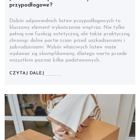
przypodłogowe?
Dobór odpowiednich listew przypodłogowych to
kluczowy element wykończenia wnętrza. Nie tylko
pełnią one funkcję estetyczną, ale także praktyczną,
chroniąc dolne partie ścian przed uszkodzeniami i
zabrudzeniami. Wybór właściwych listew może
wydawać się skomplikowany, dlatego warto przede
wszystkim poznać kilka podstawowych…
CZYTAJ DALEJ