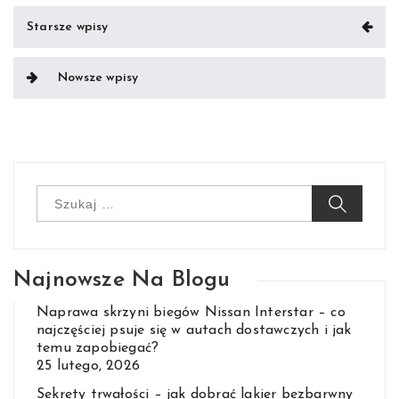
Nawigacja
Starsze wpisy
po
wpisach
Nowsze wpisy
Szukaj:
Najnowsze Na Blogu
Naprawa skrzyni biegów Nissan Interstar – co
najczęściej psuje się w autach dostawczych i jak
temu zapobiegać?
25 lutego, 2026
Sekrety trwałości – jak dobrać lakier bezbarwny