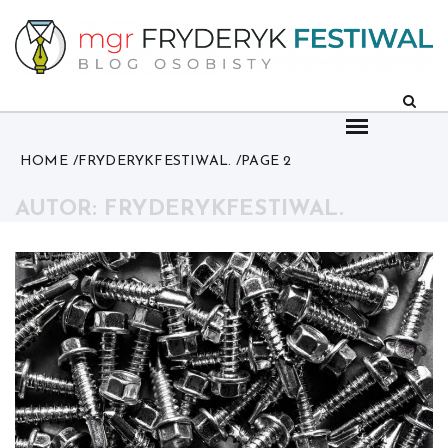
Skip
to
content
HOME
FRYDERYKFESTIWAL.
PAGE 2
AUTOR: FRYDERYKFESTIWAL.