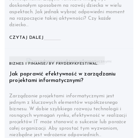
doskonałym sposobem na rozwój dziecka w wielu
aspektach. Jak jednak wybrać odpowiedni moment
na rozpoczęcie takiej aktywności? Czy każde
dziecko…
CZYTAJ DALEJ
BIZNES I FINANSE
BY
FRYDERYKFESTIWAL.
Jak poprawić efektywność w zarządzaniu
projektami informatycznymi?
Zarządzanie projektami informatycznymi jest
jednym z kluczowych elementów współczesnego
biznesu. W dobie szybkiego rozwoju technologii i
rosnących wymagań rynku, efektywność w realizacji
projektów IT może stanowić o sukcesie lub porażce
całej organizacji. Aby sprostać tym wyzwaniom,
niezbędne jest wdrożenie odpowiednich…