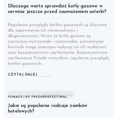
Dlaczego warto sprawdzić kotły gazowe w
serwisie jeszcze przed zauważeniem usterki?
Regularne przeglądy kotłów gazowych są kluczowe
dla zapewnienia ich niezawodności i
długowieczności. Mimo że kotły gazowe są
zazwyczaj wytrzymałe i niezawodne, prewencyjne
kontrole mogą znacząco wpłynąć na ich wydajność
oraz bezpieczeństwo użytkowania. Bezpieczeństwo
użytkowania Przede wszystkim, regularne przeglądy
kotłów gazowych…
CZYTAJ DALEJ
PORADY
BY
FRYDERYKFESTIWAL.
Jakie są popularne rodzaje zamków
hotelowych?