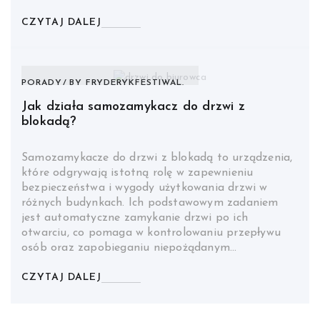
CZYTAJ DALEJ
PORADY
BY
FRYDERYKFESTIWAL.
Jak działa samozamykacz do drzwi z
blokadą?
Samozamykacze do drzwi z blokadą to urządzenia,
które odgrywają istotną rolę w zapewnieniu
bezpieczeństwa i wygody użytkowania drzwi w
różnych budynkach. Ich podstawowym zadaniem
jest automatyczne zamykanie drzwi po ich
otwarciu, co pomaga w kontrolowaniu przepływu
osób oraz zapobieganiu niepożądanym…
CZYTAJ DALEJ