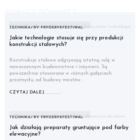
ZOBACZ RÓWNIEŻ
TECHNIKA
BY
FRYDERYKFESTIWAL.
Jakie technologie stosuje się przy produkcji
konstrukcji stalowych?
Konstrukcje stalowe odgrywają istotną rolę w
nowoczesnym budownictwie i inżynierii. Są
powszechnie stosowane w różnych gałęziach
przemysłu, od budowy mostów…
CZYTAJ DALEJ
TECHNIKA
BY
FRYDERYKFESTIWAL.
Jak działają preparaty gruntujące pod farby
elewacyjne?