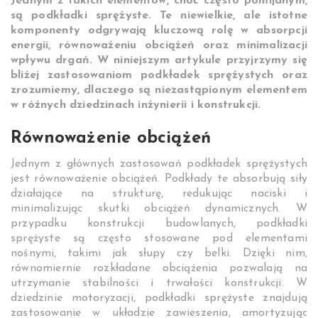
Jednym z takich elementów, choć często pomijanym,
są podkładki sprężyste. Te niewielkie, ale istotne
komponenty odgrywają kluczową rolę w absorpcji
energii, równoważeniu obciążeń oraz minimalizacji
wpływu drgań. W niniejszym artykule przyjrzymy się
bliżej zastosowaniom podkładek sprężystych oraz
zrozumiemy, dlaczego są niezastąpionym elementem
w różnych dziedzinach inżynierii i konstrukcji.
Równoważenie obciążeń
Jednym z głównych zastosowań podkładek sprężystych
jest równoważenie obciążeń. Podkłady te absorbują siły
działające na strukturę, redukując naciski i
minimalizując skutki obciążeń dynamicznych. W
przypadku konstrukcji budowlanych, podkładki
sprężyste są często stosowane pod elementami
nośnymi, takimi jak słupy czy belki. Dzięki nim,
równomiernie rozkładane obciążenia pozwalają na
utrzymanie stabilności i trwałości konstrukcji. W
dziedzinie motoryzacji, podkładki sprężyste znajdują
zastosowanie w układzie zawieszenia, amortyzując