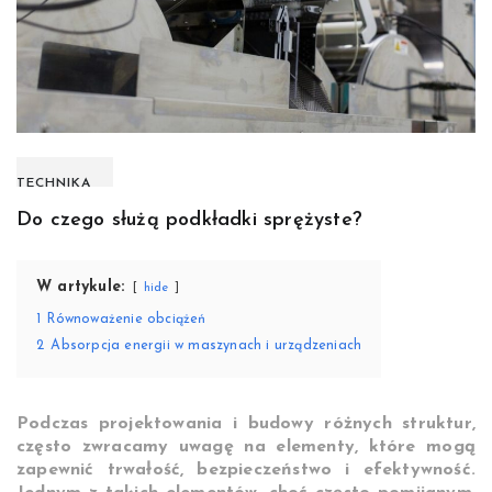
TECHNIKA
Do czego służą podkładki sprężyste?
W artykule:
hide
1
Równoważenie obciążeń
2
Absorpcja energii w maszynach i urządzeniach
Podczas projektowania i budowy różnych struktur,
często zwracamy uwagę na elementy, które mogą
zapewnić trwałość, bezpieczeństwo i efektywność.