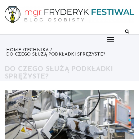
Skip
to
content
HOME
TECHNIKA
DO CZEGO SŁUŻĄ PODKŁADKI SPRĘŻYSTE?
DO CZEGO SŁUŻĄ PODKŁADKI
SPRĘŻYSTE?