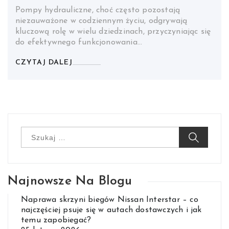
Pompy hydrauliczne, choć często pozostają
niezauważone w codziennym życiu, odgrywają
kluczową rolę w wielu dziedzinach, przyczyniając się
do efektywnego funkcjonowania…
CZYTAJ DALEJ
Szukaj:
Najnowsze Na Blogu
Naprawa skrzyni biegów Nissan Interstar – co
najczęściej psuje się w autach dostawczych i jak
temu zapobiegać?