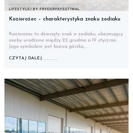
LIFESTYLE
BY
FRYDERYKFESTIWAL
Koziorożec – charakterystyka znaku zodiaku
Koziorożec to dziesiąty znak w zodiaku, obejmujący
osoby urodzone między 22 grudnia a 19 stycznia.
Jego symbolem jest kozica górska,…
CZYTAJ DALEJ