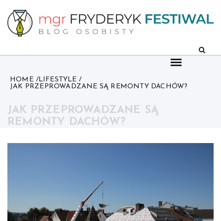
Skip
to
content
HOME
LIFESTYLE
JAK PRZEPROWADZANE SĄ REMONTY DACHÓW?
JAK PRZEPROWADZANE SĄ
REMONTY DACHÓW?