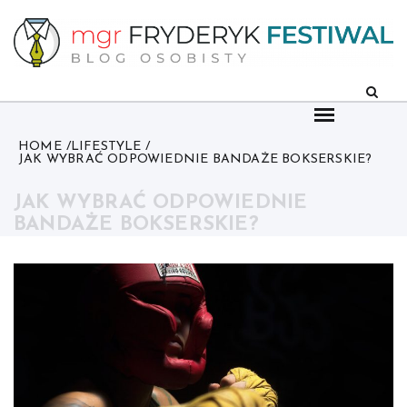
Skip
to
content
HOME
LIFESTYLE
JAK WYBRAĆ ODPOWIEDNIE BANDAŻE BOKSERSKIE?
JAK WYBRAĆ ODPOWIEDNIE
BANDAŻE BOKSERSKIE?