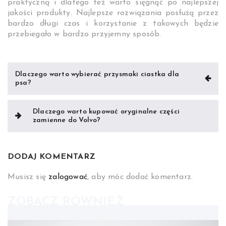
praktyczną i dlatego też warto sięgnąć po najlepszej
jakości produkty. Najlepsze rozwiązania posłużą przez
bardzo długi czas i korzystanie z takowych będzie
przebiegało w bardzo przyjemny sposób.
Nawigacja
Dlaczego warto wybierać przysmaki ciastka dla
psa?
wpisu
Dlaczego warto kupować oryginalne części
zamienne do Volvo?
DODAJ KOMENTARZ
Musisz się
zalogować
, aby móc dodać komentarz.
ZOBACZ RÓWNIEŻ