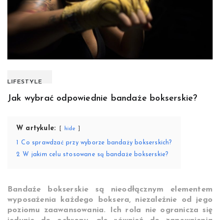
LIFESTYLE
Jak wybrać odpowiednie bandaże bokserskie?
W artykule:
hide
1
Co sprawdzać przy wyborze bandaży bokserskich?
2
W jakim celu stosowane są bandaże bokserskie?
Bandaże bokserskie są nieodłącznym elementem
wyposażenia każdego boksera, niezależnie od jego
poziomu zaawansowania. Ich rola nie ogranicza się