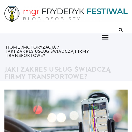
Skip
to
content
HOME
MOTORYZACJA
JAKI ZAKRES USŁUG ŚWIADCZĄ FIRMY
TRANSPORTOWE?
JAKI ZAKRES USŁUG ŚWIADCZĄ
FIRMY TRANSPORTOWE?