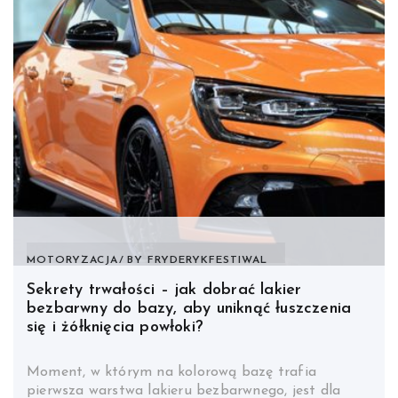
MOTORYZACJA
BY
FRYDERYKFESTIWAL
Sekrety trwałości – jak dobrać lakier
bezbarwny do bazy, aby uniknąć łuszczenia
się i żółknięcia powłoki?
Moment, w którym na kolorową bazę trafia
pierwsza warstwa lakieru bezbarwnego, jest dla