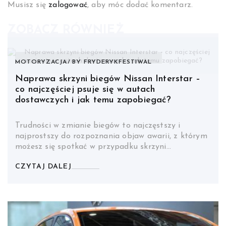
Musisz się
zalogować
, aby móc dodać komentarz.
ZOBACZ RÓWNIEŻ
MOTORYZACJA
BY
FRYDERYKFESTIWAL
Naprawa skrzyni biegów Nissan Interstar –
co najczęściej psuje się w autach
dostawczych i jak temu zapobiegać?
Trudności w zmianie biegów to najczęstszy i
najprostszy do rozpoznania objaw awarii, z którym
możesz się spotkać w przypadku skrzyni…
CZYTAJ DALEJ