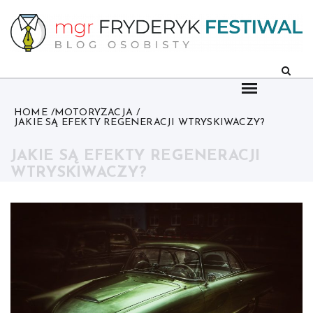
Skip
to
content
HOME
MOTORYZACJA
JAKIE SĄ EFEKTY REGENERACJI WTRYSKIWACZY?
JAKIE SĄ EFEKTY REGENERACJI
WTRYSKIWACZY?