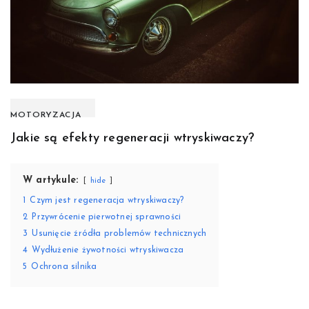
MOTORYZACJA
Jakie są efekty regeneracji wtryskiwaczy?
W artykule:
hide
1
Czym jest regeneracja wtryskiwaczy?
2
Przywrócenie pierwotnej sprawności
3
Usunięcie źródła problemów technicznych
4
Wydłużenie żywotności wtryskiwacza
5
Ochrona silnika