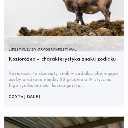
LIFESTYLE
BY
FRYDERYKFESTIWAL
Koziorożec – charakterystyka znaku zodiaku
Koziorożec to dziesiąty znak w zodiaku, obejmujący
osoby urodzone między 22 grudnia a 19 stycznia.
Jego symbolem jest kozica górska,…
CZYTAJ DALEJ