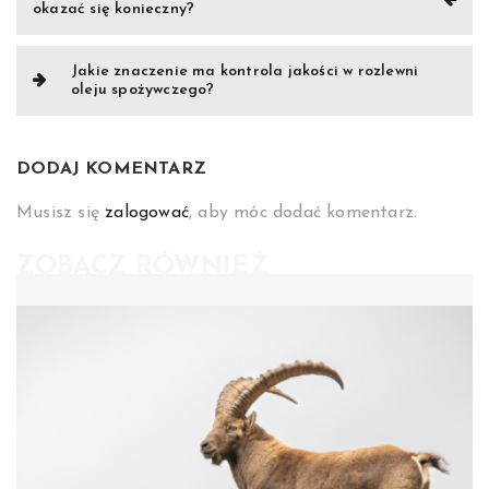
okazać się konieczny?
wpisu
Jakie znaczenie ma kontrola jakości w rozlewni
oleju spożywczego?
DODAJ KOMENTARZ
Musisz się
zalogować
, aby móc dodać komentarz.
ZOBACZ RÓWNIEŻ