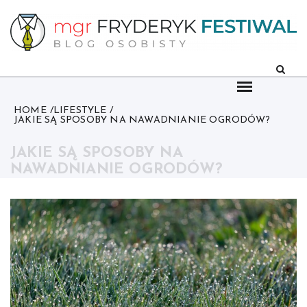
Skip
to
content
HOME
LIFESTYLE
JAKIE SĄ SPOSOBY NA NAWADNIANIE OGRODÓW?
JAKIE SĄ SPOSOBY NA
NAWADNIANIE OGRODÓW?