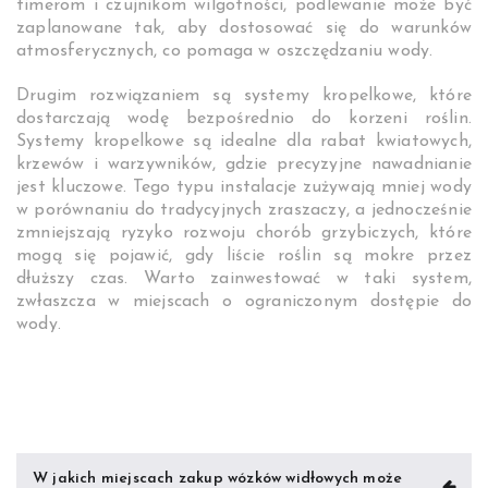
timerom i czujnikom wilgotności, podlewanie może być
zaplanowane tak, aby dostosować się do warunków
atmosferycznych, co pomaga w oszczędzaniu wody.
Drugim rozwiązaniem są systemy kropelkowe, które
dostarczają wodę bezpośrednio do korzeni roślin.
Systemy kropelkowe są idealne dla rabat kwiatowych,
krzewów i warzywników, gdzie precyzyjne nawadnianie
jest kluczowe. Tego typu instalacje zużywają mniej wody
w porównaniu do tradycyjnych zraszaczy, a jednocześnie
zmniejszają ryzyko rozwoju chorób grzybiczych, które
mogą się pojawić, gdy liście roślin są mokre przez
dłuższy czas. Warto zainwestować w taki system,
zwłaszcza w miejscach o ograniczonym dostępie do
wody.
Nawigacja
W jakich miejscach zakup wózków widłowych może