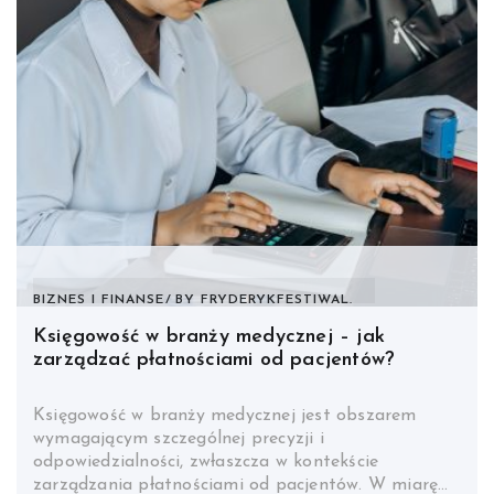
BIZNES I FINANSE
BY
FRYDERYKFESTIWAL.
Księgowość w branży medycznej – jak
zarządzać płatnościami od pacjentów?
Księgowość w branży medycznej jest obszarem
wymagającym szczególnej precyzji i
odpowiedzialności, zwłaszcza w kontekście
zarządzania płatnościami od pacjentów. W miarę…