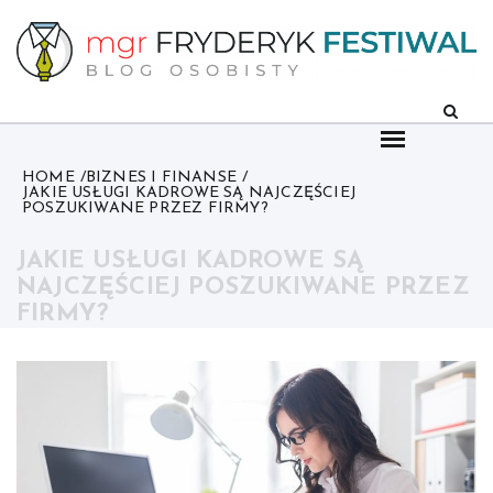
Skip
to
content
HOME
BIZNES I FINANSE
JAKIE USŁUGI KADROWE SĄ NAJCZĘŚCIEJ
POSZUKIWANE PRZEZ FIRMY?
JAKIE USŁUGI KADROWE SĄ
NAJCZĘŚCIEJ POSZUKIWANE PRZEZ
FIRMY?