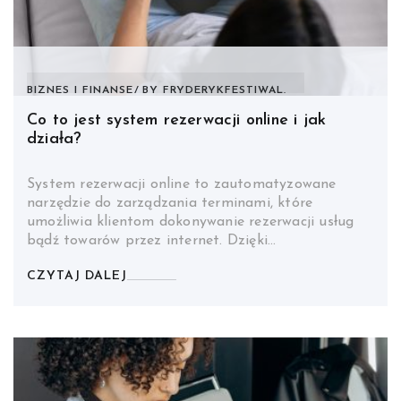
BIZNES I FINANSE
BY
FRYDERYKFESTIWAL.
Co to jest system rezerwacji online i jak
działa?
System rezerwacji online to zautomatyzowane
narzędzie do zarządzania terminami, które
umożliwia klientom dokonywanie rezerwacji usług
bądź towarów przez internet. Dzięki…
CZYTAJ DALEJ