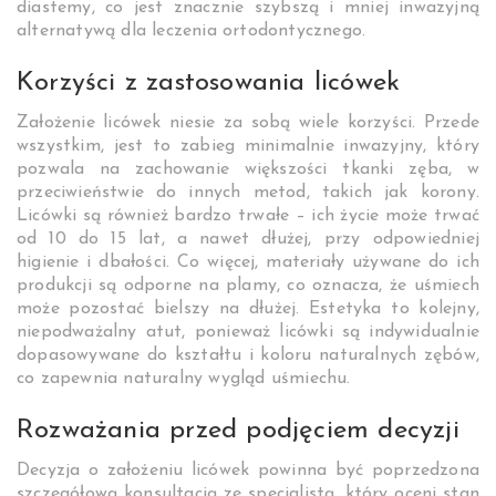
diastemy, co jest znacznie szybszą i mniej inwazyjną
alternatywą dla leczenia ortodontycznego.
Korzyści z zastosowania licówek
Założenie licówek niesie za sobą wiele korzyści. Przede
wszystkim, jest to zabieg minimalnie inwazyjny, który
pozwala na zachowanie większości tkanki zęba, w
przeciwieństwie do innych metod, takich jak korony.
Licówki są również bardzo trwałe – ich życie może trwać
od 10 do 15 lat, a nawet dłużej, przy odpowiedniej
higienie i dbałości. Co więcej, materiały używane do ich
produkcji są odporne na plamy, co oznacza, że uśmiech
może pozostać bielszy na dłużej. Estetyka to kolejny,
niepodważalny atut, ponieważ licówki są indywidualnie
dopasowywane do kształtu i koloru naturalnych zębów,
co zapewnia naturalny wygląd uśmiechu.
Rozważania przed podjęciem decyzji
Decyzja o założeniu licówek powinna być poprzedzona
szczegółową konsultacją ze specjalistą, który oceni stan