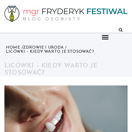
Skip
to
content
HOME
ZDROWIE I URODA
LICÓWKI – KIEDY WARTO JE STOSOWAĆ?
LICÓWKI – KIEDY WARTO JE
STOSOWAĆ?