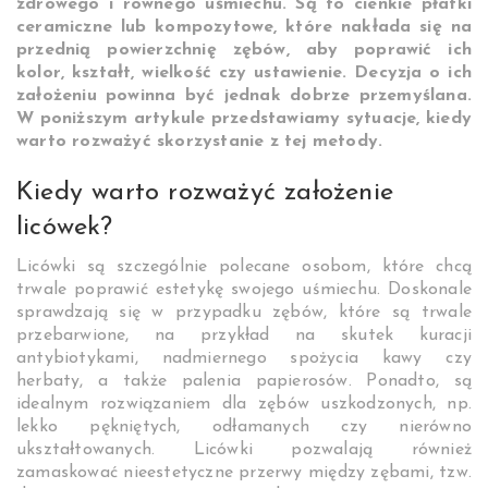
zdrowego i równego uśmiechu. Są to cienkie płatki
ceramiczne lub kompozytowe, które nakłada się na
przednią powierzchnię zębów, aby poprawić ich
kolor, kształt, wielkość czy ustawienie. Decyzja o ich
założeniu powinna być jednak dobrze przemyślana.
W poniższym artykule przedstawiamy sytuacje, kiedy
warto rozważyć skorzystanie z tej metody.
Kiedy warto rozważyć założenie
licówek?
Licówki są szczególnie polecane osobom, które chcą
trwale poprawić estetykę swojego uśmiechu. Doskonale
sprawdzają się w przypadku zębów, które są trwale
przebarwione, na przykład na skutek kuracji
antybiotykami, nadmiernego spożycia kawy czy
herbaty, a także palenia papierosów. Ponadto, są
idealnym rozwiązaniem dla zębów uszkodzonych, np.
lekko pękniętych, odłamanych czy nierówno
ukształtowanych. Licówki pozwalają również
zamaskować nieestetyczne przerwy między zębami, tzw.