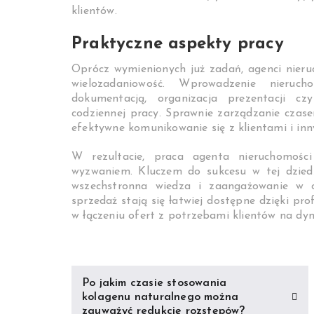
klientów.
Praktyczne aspekty pracy
Oprócz wymienionych już zadań, agenci nieru
wielozadaniowość. Wprowadzenie nieru
dokumentacją, organizacja prezentacji cz
codziennej pracy. Sprawnie zarządzanie czas
efektywne komunikowanie się z klientami i inn
W rezultacie, praca agenta nieruchomości
wyzwaniem. Kluczem do sukcesu w tej dziedzi
wszechstronna wiedza i zaangażowanie w ob
sprzedaż stają się łatwiej dostępne dzięki pro
w łączeniu ofert z potrzebami klientów na dy
Nawigacja
Po jakim czasie stosowania
wpisu
kolagenu naturalnego można
zauważyć redukcję rozstępów?