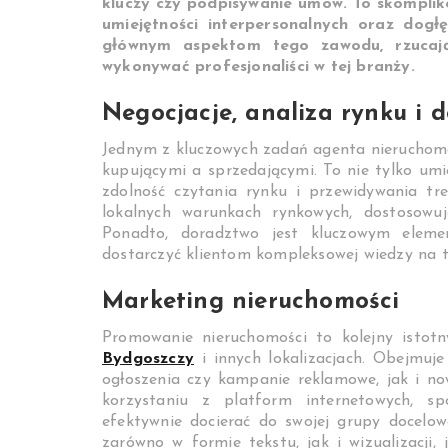
kluczy czy podpisywanie umów. To skomplik
umiejętności interpersonalnych oraz dogł
głównym aspektom tego zawodu, rzucają
wykonywać profesjonaliści w tej branży.
Negocjacje, analiza rynku i 
Jednym z kluczowych zadań agenta nieruchomo
kupującymi a sprzedającymi. To nie tylko umi
zdolność czytania rynku i przewidywania t
lokalnych warunkach rynkowych, dostosowuj
Ponadto, doradztwo jest kluczowym eleme
dostarczyć klientom kompleksowej wiedzy na t
Marketing nieruchomości
Promowanie nieruchomości to kolejny istot
Bydgoszczy
i innych lokalizacjach. Obejmuj
ogłoszenia czy kampanie reklamowe, jak i no
korzystaniu z platform internetowych, sp
efektywnie docierać do swojej grupy docelowe
zarówno w formie tekstu, jak i wizualizacji