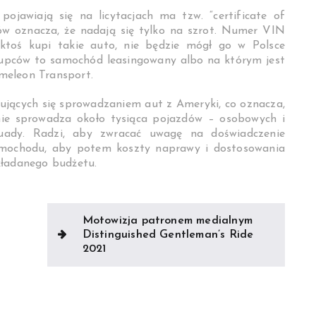
jawiają się na licytacjach ma tzw. “certificate of
sów oznacza, że nadają się tylko na szrot. Numer VIN
 ktoś kupi takie auto, nie będzie mógł go w Polsce
 kupców to samochód leasingowany albo na którym jest
meleon Transport.
mujących się sprowadzaniem aut z Ameryki, co oznacza,
znie sprowadza około tysiąca pojazdów – osobowych i
quady. Radzi, aby zwracać uwagę na doświadczenie
samochodu, aby potem koszty naprawy i dostosowania
kładanego budżetu.
Motowizja patronem medialnym
Distinguished Gentleman’s Ride
2021