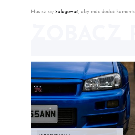
Musisz się
zalogować
, aby móc dodać komenta
ZOBACZ 