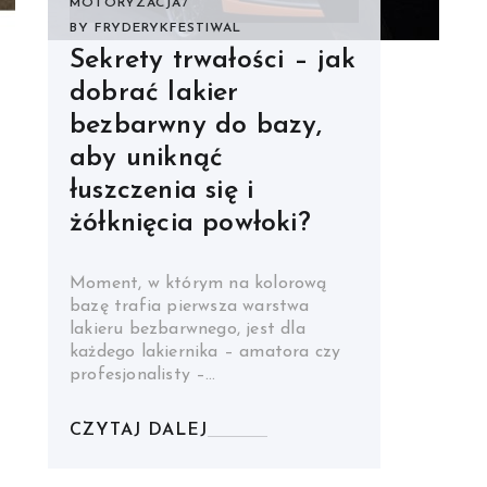
MOTORYZACJA
BY
FRYDERYKFESTIWAL
Sekrety trwałości – jak
dobrać lakier
bezbarwny do bazy,
aby uniknąć
łuszczenia się i
żółknięcia powłoki?
Moment, w którym na kolorową
bazę trafia pierwsza warstwa
lakieru bezbarwnego, jest dla
każdego lakiernika – amatora czy
profesjonalisty –…
CZYTAJ DALEJ