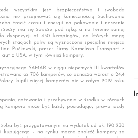
zede wszystkim jest bezpieczeństwo i swoboda
ożna nie przejmować się koniecznością zachowania
eba tracić czasu i energii na pakowanie i noszenie
 rzeczy ma się zawsze pod ręką, a na terenie samej
do dyspozycji aż 450 kempingów, na których mogą
rych stacjach paliw są wyznaczone specjalne miejsca
ian Pućkowski, prezes firmy Kameleon Transport z
et aut z USA, w tym również kampery.
yzacyjnego SAMAR w ciągu niepełnych III kwartałów
ejestrowano aż 708 kamperów, co oznacza wzrost o 24,4
 Polacy kupili więcej kamperów niż w całym 2019 roku
I
 spania, gotowania i przebywania w środku w różnych
cą kampera może być każdy posiadający prawo jazdy
trzeba być przygotowanym na wydatek od ok. 190-230
zji kupującego – na rynku można znaleźć kampery za