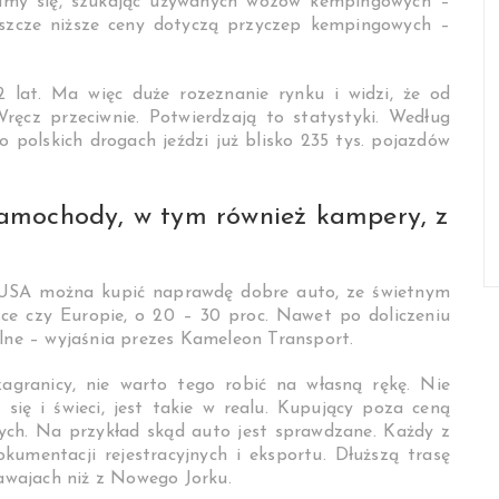
kamy się, szukając używanych wozów kempingowych –
Jeszcze niższe ceny dotyczą przyczep kempingowych –
lat. Ma więc duże rozeznanie rynku i widzi, że od
ęcz przeciwnie. Potwierdzają to statystyki. Według
 polskich drogach jeździ już blisko 235 tys. pojazdów
amochody, w tym również kampery, z
w USA można kupić naprawdę dobre auto, ze świetnym
ce czy Europie, o 20 – 30 proc. Nawet po doliczeniu
alne – wyjaśnia prezes Kameleon Transport.
agranicy, nie warto tego robić na własną rękę. Nie
 się i świeci, jest takie w realu. Kupujący poza ceną
ch. Na przykład skąd auto jest sprawdzane. Każdy z
mentacji rejestracyjnych i eksportu. Dłuższą trasę
wajach niż z Nowego Jorku.