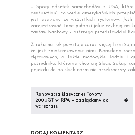
– Spory odsetek samochodów z USA, które po
destruction”, co wedle amerykańskich przepi
jest usuwany ze wszystkich systemów. Jeśli
zarejestrować. Inne pułapki jakie czyhają na
zastaw bankowy – ostrzega przedstawiciel Ka
Z roku na rok powstaje coraz więcej firm zaj
że jest zainteresowanie nimi. Kameleon roc
ciężarowych, a także motocykle, łodzie i 
pośrednika, któremu chce się zlecić zakup 
pojazdu do polskich norm nie przekroczyły za
Nawigacja
Renowacja klasycznej Toyoty
wpisu
2000GT w RPA – zaglądamy do
warsztatu
DODAJ KOMENTARZ