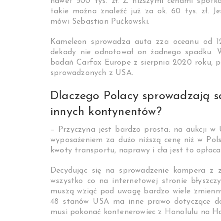
nawet 500 tys. zł. Z niższymi cenami spot
takie można znaleźć już za ok. 60 tys. zł. 
mówi Sebastian Pućkowski.
Kameleon sprowadza auta zza oceanu od 12 
dekady nie odnotował on żadnego spadku. Wr
badań Carfax Europe z sierpnia 2020 roku, po
sprowadzonych z USA.
Dlaczego Polacy sprowadzają s
innych kontynentów?
– Przyczyna jest bardzo prosta: na aukcji 
wyposażeniem za dużo niższą cenę niż w Pols
kwoty transportu, naprawy i cła jest to opłac
Decydując się na sprowadzenie kampera z z
wszystko co na internetowej stronie błyszczy
muszą wziąć pod uwagę bardzo wiele zmienny
48 stanów USA ma inne prawo dotyczące doku
musi pokonać kontenerowiec z Honolulu na Ha