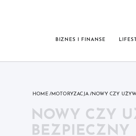
Skip
to
content
BIZNES I FINANSE
LIFES
HOME
MOTORYZACJA
NOWY CZY UŻYW
NOWY CZY U
BEZPIECZNY