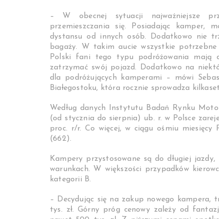
– W obecnej sytuacji najważniejsze pr
przemieszczania się. Posiadając kamper, m
dystansu od innych osób. Dodatkowo nie trz
bagaży. W takim aucie wszystkie potrzebne
Polski fani tego typu podróżowania mają 
zatrzymać swój pojazd. Dodatkowo na niektó
dla podróżujących kamperami – mówi Sebast
Białegostoku, która rocznie sprowadza kilkas
Według danych Instytutu Badań Rynku Motor
(od stycznia do sierpnia) ub. r. w Polsce zar
proc. r/r. Co więcej, w ciągu ośmiu miesięcy
(662).
Kampery przystosowane są do długiej jazdy,
warunkach. W większości przypadków kierow
kategorii B.
– Decydując się na zakup nowego kampera, 
tys. zł. Górny próg cenowy zależy od fanta