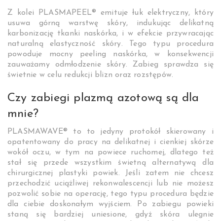
Z kolei PLASMAPEEL® emituje łuk elektryczny, który
usuwa górną warstwę skóry, indukując delikatną
karbonizację tkanki naskórka, i w efekcie przywracając
naturalną elastyczność skóry. Tego typu procedura
powoduje mocny peeling naskórka, w konsekwencji
zauważamy odmłodzenie skóry. Zabieg sprawdza się
świetnie w celu redukcji blizn oraz rozstępów.
Czy zabiegi plazmą azotową są dla
mnie?
PLASMAWAVE® to to jedyny protokół skierowany i
opatentowany do pracy na delikatnej i cienkiej skórze
wokół oczu, w tym na powiece ruchomej, dlatego też
stał się przede wszystkim świetną alternatywą dla
chirurgicznej plastyki powiek. Jeśli zatem nie chcesz
przechodzić uciążliwej rekonwalescencji lub nie możesz
pozwolić sobie na operację, tego typu procedura będzie
dla ciebie doskonałym wyjściem. Po zabiegu powieki
staną się bardziej uniesione, gdyż skóra ulegnie