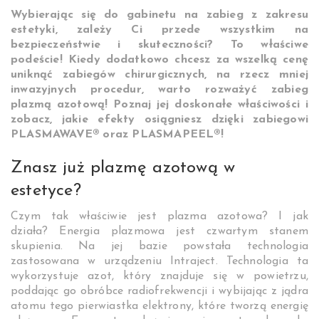
Wybierając się do gabinetu na zabieg z zakresu
estetyki, zależy Ci przede wszystkim na
bezpieczeństwie i skuteczności? To właściwe
podeście! Kiedy dodatkowo chcesz za wszelką cenę
uniknąć zabiegów chirurgicznych, na rzecz mniej
inwazyjnych procedur, warto rozważyć zabieg
plazmą azotową! Poznaj jej doskonałe właściwości i
zobacz, jakie efekty osiągniesz dzięki zabiegowi
PLASMAWAVE® oraz PLASMAPEEL®!
Znasz już plazmę azotową w
estetyce?
Czym tak właściwie jest plazma azotowa? I jak
działa? Energia plazmowa jest czwartym stanem
skupienia. Na jej bazie powstała technologia
zastosowana w urządzeniu Intraject. Technologia ta
wykorzystuje azot, który znajduje się w powietrzu,
poddając go obróbce radiofrekwencji i wybijając z jądra
atomu tego pierwiastka elektrony, które tworzą energię