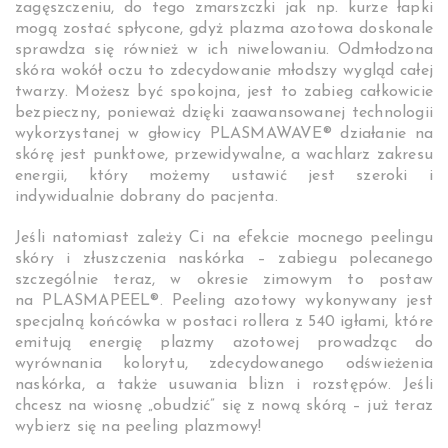
zagęszczeniu, do tego zmarszczki jak np. kurze łapki
mogą zostać spłycone, gdyż plazma azotowa doskonale
sprawdza się również w ich niwelowaniu. Odmłodzona
skóra wokół oczu to zdecydowanie młodszy wygląd całej
twarzy. Możesz być spokojna, jest to zabieg całkowicie
bezpieczny, ponieważ dzięki zaawansowanej technologii
wykorzystanej w głowicy PLASMAWAVE® działanie na
skórę jest punktowe, przewidywalne, a wachlarz zakresu
energii, który możemy ustawić jest szeroki i
indywidualnie dobrany do pacjenta.
Jeśli natomiast zależy Ci na efekcie mocnego peelingu
skóry i złuszczenia naskórka – zabiegu polecanego
szczególnie teraz, w okresie zimowym to postaw
na PLASMAPEEL®. Peeling azotowy wykonywany jest
specjalną końcówka w postaci rollera z 540 igłami, które
emitują energię plazmy azotowej prowadząc do
wyrównania kolorytu, zdecydowanego odświeżenia
naskórka, a także usuwania blizn i rozstępów. Jeśli
chcesz na wiosnę „obudzić” się z nową skórą – już teraz
wybierz się na peeling plazmowy!