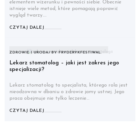
elementem wizerunku i pewności siebie. Obecnie
istnieje wiele metod, które pomagają poprawić
wygląd twarzy.…
CZYTAJ DALEJ
ZDROWIE I URODA
BY
FRYDERYKFESTIWAL.
Lekarz stomatolog – jaki jest zakres jego
specjalizacji?
Lekarz stomatolog to specjalista, którego rola jest
nieodzowna w dbaniu o zdrowie jamy ustnej. Jego
praca obejmuje nie tylko leczenie…
CZYTAJ DALEJ