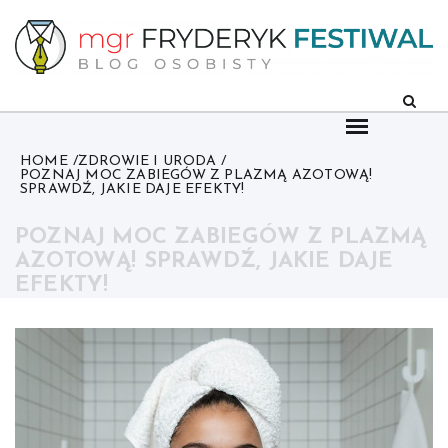
Skip
to
content
HOME
ZDROWIE I URODA
POZNAJ MOC ZABIEGÓW Z PLAZMĄ AZOTOWĄ!
SPRAWDŹ, JAKIE DAJE EFEKTY!
POZNAJ MOC ZABIEGÓW Z PLAZMĄ
AZOTOWĄ! SPRAWDŹ, JAKIE DAJE
EFEKTY!