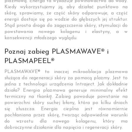
plazmową. Energa ta wykazuje powinowactwo do wody.
Kiedy wykorzystujemy ją, aby działać punktowo na
skórę, sprawiamy, że część skóry odparowuje, a część
energii dostaje się po wodzie do głębszych jej struktur.
Stąd prosta droga do zagęszczenia skóry, stymulacji do
powstawania nowego kolagenu i elastyny, a w
konsekwencji młodszego wyglądu.
Poznaj zabieg PLASMAWAVE® i
PLASMAPEEL®
PLASMAWAVE® to inaczej mikroablacja plazmowa
służąca do regeneracji skóry za pomocą plazmy. Jest to
jedna z technologii urządzenia Intraject. Jak dokładnie
działa? Energia plazmowa generuje minimalny efekt
termiczny na tkankę̨. Zabieg powoduje powstanie na
powierzchni skóry suchej błony, która po kilku dniach
się złuszcza. Energia cieplna jest równomiernie
pochłaniana przez skórę, tworząc odpowiednie warunki
do wzrostu dla nowego kolagenu, który ma
dobroczynne działanie dla napięcia i regeneracji skóry.