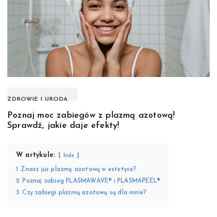
ZDROWIE I URODA
Poznaj moc zabiegów z plazmą azotową!
Sprawdź, jakie daje efekty!
W artykule:
hide
1
Znasz już plazmę azotową w estetyce?
2
Poznaj zabieg PLASMAWAVE® i PLASMAPEEL®
3
Czy zabiegi plazmą azotową są dla mnie?