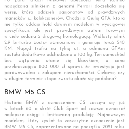
Po paru latach rynkowej obecności Alfa Romeo
napędzana silnikiem z genami Ferrari doczekała się
wersji, która oddzieli pasjonatów od prawdziwych
maniaków i… kolekcjonerów. Chodzi o Giulię GTA, która
nie tylko oddaje hołd dawnym modelom w wyścigowej
specyfikacji, ale jest prawdziwym autem torowym
w ciele sedana z drogową homologacją. Widlasty silnik
2.9 bi-turbo został wzmocniony i generuje teraz 540
KM. Napęd trafia na tylną oś, a odmiana GTAm
została dodatkowo odchudzona o 100 kg. Ten samochód
bez wątpienia stanie się klasykiem, a cena
przekraczająca 800 000 zł sprawi, że inwestycja jest
porównywalna z zakupem nieruchomości. Ciekawe, czy
w długim terminie stopa zwrotu okaże się podobna?
BMW M5 CS
Historia BMW z oznaczeniem CS zaczęła się już
w latach 60. a skrót Club Sport od zawsze oznaczał
najlepsze osiągi i limitowaną produkcję. Najnowszym
modelem, który zyskał to zaszczytne oznaczenie jest
BMW M5 CS, zaprezentowane na początku 2021 roku.