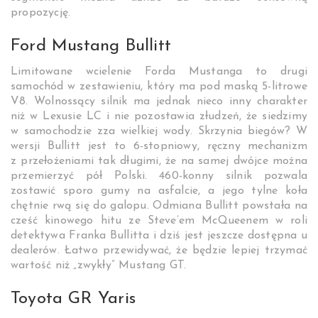
propozycję.
Ford Mustang Bullitt
Limitowane wcielenie Forda Mustanga to drugi
samochód w zestawieniu, który ma pod maską 5-litrowe
V8. Wolnossący silnik ma jednak nieco inny charakter
niż w Lexusie LC i nie pozostawia złudzeń, że siedzimy
w samochodzie zza wielkiej wody. Skrzynia biegów? W
wersji Bullitt jest to 6-stopniowy, ręczny mechanizm
z przełożeniami tak długimi, że na samej dwójce można
przemierzyć pół Polski. 460-konny silnik pozwala
zostawić sporo gumy na asfalcie, a jego tylne koła
chętnie rwą się do galopu. Odmiana Bullitt powstała na
cześć kinowego hitu ze Steve’em McQueenem w roli
detektywa Franka Bullitta i dziś jest jeszcze dostępna u
dealerów. Łatwo przewidywać, że będzie lepiej trzymać
wartość niż „zwykły” Mustang GT.
Toyota GR Yaris