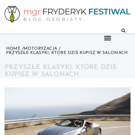
Skip
to
content
HOME
MOTORYZACJA
PRZYSZŁE KLASYKI, KTÓRE DZIŚ KUPISZ W SALONACH
PRZYSZŁE KLASYKI, KTÓRE DZIŚ
KUPISZ W SALONACH