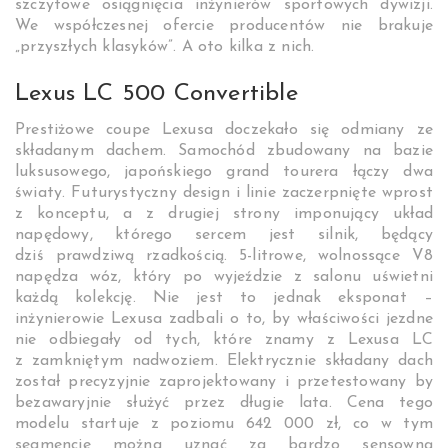
szczytowe osiągnięcia inżynierów sportowych dywizji.
We współczesnej ofercie producentów nie brakuje
„przyszłych klasyków”. A oto kilka z nich.
Lexus LC 500 Convertible
Prestiżowe coupe Lexusa doczekało się odmiany ze
składanym dachem. Samochód zbudowany na bazie
luksusowego, japońskiego grand tourera łączy dwa
światy. Futurystyczny design i linie zaczerpnięte wprost
z konceptu, a z drugiej strony imponujący układ
napędowy, którego sercem jest silnik, będący
dziś prawdziwą rzadkością. 5-litrowe, wolnossące V8
napędza wóz, który po wyjeździe z salonu uświetni
każdą kolekcję. Nie jest to jednak eksponat –
inżynierowie Lexusa zadbali o to, by właściwości jezdne
nie odbiegały od tych, które znamy z Lexusa LC
z zamkniętym nadwoziem. Elektrycznie składany dach
został precyzyjnie zaprojektowany i przetestowany by
bezawaryjnie służyć przez długie lata. Cena tego
modelu startuje z poziomu 642 000 zł, co w tym
segmencie można uznać za bardzo sensowną