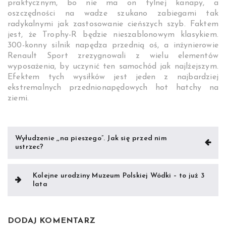
praktycznym, bo nie ma on tylnej kanapy, a
oszczędności na wadze szukano zabiegami tak
radykalnymi jak zastosowanie cieńszych szyb. Faktem
jest, że Trophy-R będzie nieszablonowym klasykiem.
300-konny silnik napędza przednią oś, a inżynierowie
Renault Sport zrezygnowali z wielu elementów
wyposażenia, by uczynić ten samochód jak najlżejszym.
Efektem tych wysiłków jest jeden z najbardziej
ekstremalnych przednionapędowych hot hatchy na
ziemi.
Nawigacja
Wyłudzenie ,,na pieszego”. Jak się przed nim
ustrzec?
wpisu
Kolejne urodziny Muzeum Polskiej Wódki – to już 3
lata
DODAJ KOMENTARZ