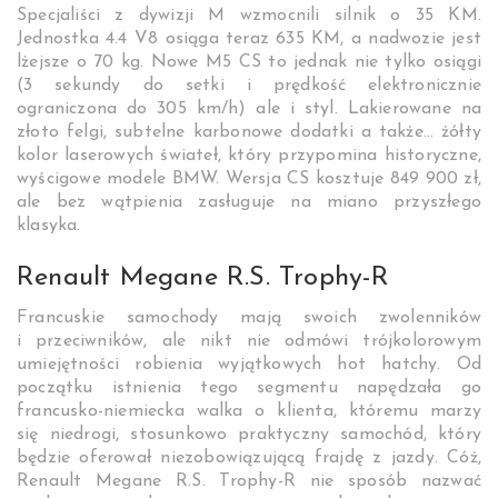
Specjaliści z dywizji M wzmocnili silnik o 35 KM.
Jednostka 4.4 V8 osiąga teraz 635 KM, a nadwozie jest
lżejsze o 70 kg. Nowe M5 CS to jednak nie tylko osiągi
(3 sekundy do setki i prędkość elektronicznie
ograniczona do 305 km/h) ale i styl. Lakierowane na
złoto felgi, subtelne karbonowe dodatki a także… żółty
kolor laserowych świateł, który przypomina historyczne,
wyścigowe modele BMW. Wersja CS kosztuje 849 900 zł,
ale bez wątpienia zasługuje na miano przyszłego
klasyka.
Renault Megane R.S. Trophy-R
Francuskie samochody mają swoich zwolenników
i przeciwników, ale nikt nie odmówi trójkolorowym
umiejętności robienia wyjątkowych hot hatchy. Od
początku istnienia tego segmentu napędzała go
francusko-niemiecka walka o klienta, któremu marzy
się niedrogi, stosunkowo praktyczny samochód, który
będzie oferował niezobowiązującą frajdę z jazdy. Cóż,
Renault Megane R.S. Trophy-R nie sposób nazwać