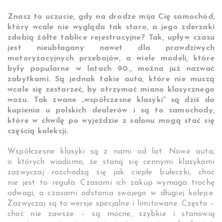
Znasz to uczucie, gdy na drodze mija Cię samochód,
który wcale nie wygląda tak staro, a jego zderzaki
zdobią żółte tablice rejestracyjne? Tak, upływ czasu
jest nieubłagany nawet dla prawdziwych
motoryzacyjnych przebojów, a wiele modeli, które
były popularne w latach 90., można już nazwać
zabytkami. Są jednak takie auta, które nie muszą
wcale się zestarzeć, by otrzymać miano klasycznego
wozu. Tak zwane „współczesne klasyki” są dziś do
kupienia u polskich dealerów i są to samochody,
które w chwilę po wyjeździe z salonu mogą stać się
częścią kolekcji.
Współczesne klasyki są z nami od lat. Nowe auta,
o których wiadomo, że staną się cennymi klasykami
zazwyczaj rozchodzą się jak ciepłe bułeczki, choć
nie jest to reguła. Czasami ich zakup wymaga trochę
odwagi, a czasami odstania swojego w długiej kolejce.
Zazwyczaj są to wersje specjalne i limitowane. Często –
choć nie zawsze – są mocne, szybkie i stanowią