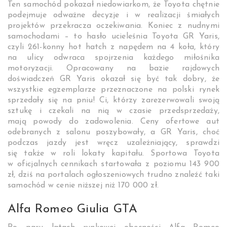
Ten samochód pokazał niedowiarkom, że Toyota chętnie
podejmuje odważne decyzje i w realizacji śmiałych
projektów przekracza oczekiwania. Koniec z nudnymi
samochodami – to hasło ucieleśnia Toyota GR Yaris,
czyli 261-konny hot hatch z napędem na 4 koła, który
na ulicy odwraca spojrzenia każdego miłośnika
motoryzacji. Opracowany na bazie rajdowych
doświadczeń GR Yaris okazał się być tak dobry, że
wszystkie egzemplarze przeznaczone na polski rynek
sprzedały się na pniu! Ci, którzy zarezerwowali swoją
sztukę i czekali na nią w czasie przedsprzedaży,
mają powody do zadowolenia. Ceny ofertowe aut
odebranych z salonu poszybowały, a GR Yaris, choć
podczas jazdy jest wręcz uzależniający, sprawdzi
się także w roli lokaty kapitału. Sportowa Toyota
w oficjalnych cennikach startowała z poziomu 143 900
zł, dziś na portalach ogłoszeniowych trudno znaleźć taki
samochód w cenie niższej niż 170 000 zł.
Alfa Romeo Giulia GTA