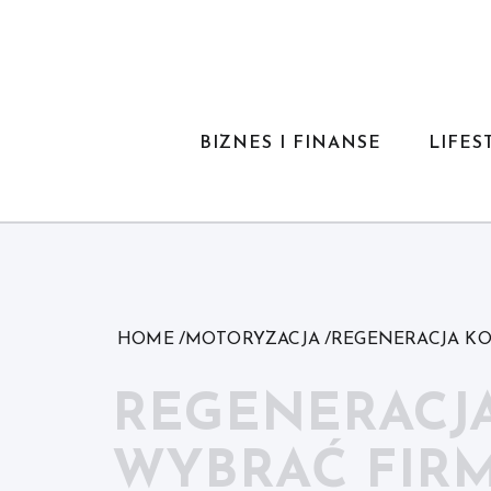
Skip
to
content
BIZNES I FINANSE
LIFES
HOME
MOTORYZACJA
REGENERACJA K
REGENERACJ
WYBRAĆ FIR