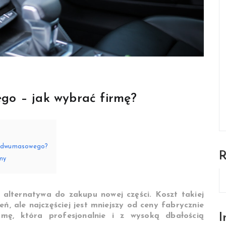
go – jak wybrać firmę?
a dwumasowego?
my
lternatywa do zakupu nowej części. Koszt takiej
eń, ale najczęściej jest mniejszy od ceny fabrycznie
I
mę, która profesjonalnie i z wysoką dbałością