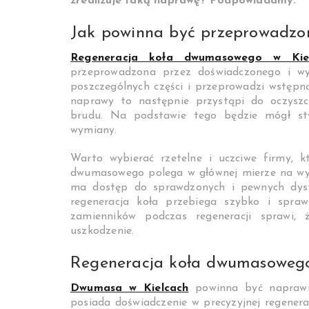
zrealizuje taką naprawę? Podpowiadamy.
Jak powinna być przeprowadzo
Regeneracja koła dwumasowego w Kie
przeprowadzona przez doświadczonego i wy
poszczególnych części i przeprowadzi wstępną
naprawy to następnie przystąpi do oczyszc
brudu. Na podstawie tego będzie mógł st
wymiany.
Warto wybierać rzetelne i uczciwe firmy, 
dwumasowego polega w głównej mierze na wym
ma dostęp do sprawdzonych i pewnych dyst
regeneracja koła przebiega szybko i spraw
zamienników podczas regeneracji sprawi
uszkodzenie.
Regeneracja koła dwumasowego
Dwumasa w Kielcach
powinna być naprawia
posiada doświadczenie w precyzyjnej regener