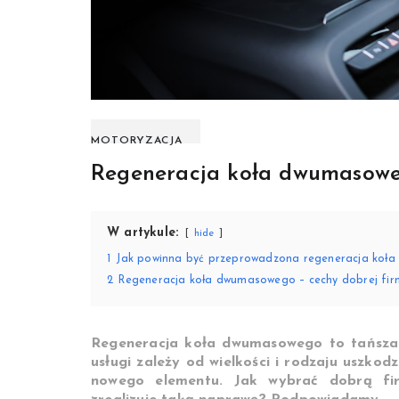
MOTORYZACJA
Regeneracja koła dwumasowe
W artykule:
hide
1
Jak powinna być przeprowadzona regeneracja koł
2
Regeneracja koła dwumasowego – cechy dobrej fir
Regeneracja koła dwumasowego to tańsza a
usługi zależy od wielkości i rodzaju uszkodz
nowego elementu. Jak wybrać dobrą fir