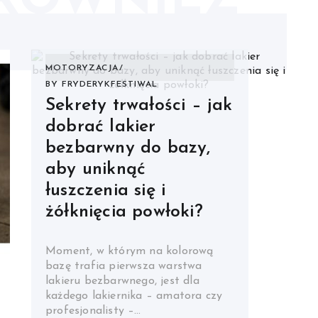
RÓWNIEŻ
MOTORYZACJA
BY
FRYDERYKFESTIWAL
Sekrety trwałości – jak
dobrać lakier
bezbarwny do bazy,
aby uniknąć
łuszczenia się i
żółknięcia powłoki?
Moment, w którym na kolorową
bazę trafia pierwsza warstwa
lakieru bezbarwnego, jest dla
każdego lakiernika – amatora czy
profesjonalisty –…