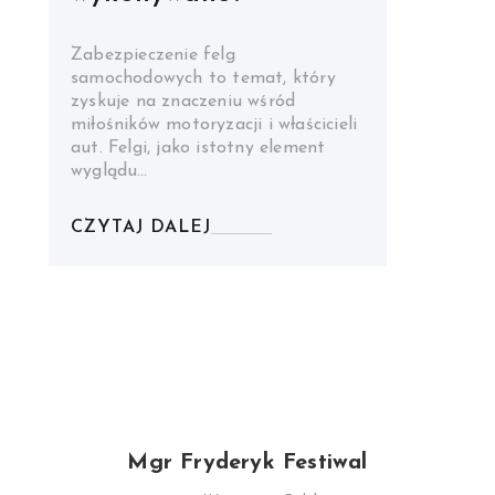
Zabezpieczenie felg
samochodowych to temat, który
zyskuje na znaczeniu wśród
miłośników motoryzacji i właścicieli
aut. Felgi, jako istotny element
wyglądu…
CZYTAJ DALEJ
Mgr Fryderyk Festiwal