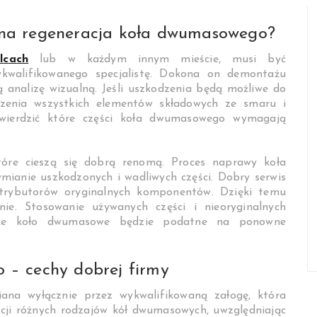
na regeneracja koła dwumasowego?
lcach
lub w każdym innym mieście, musi być
kwalifikowanego specjalistę. Dokona on demontażu
 analizę wizualną. Jeśli uszkodzenia będą możliwe do
zenia wszystkich elementów składowych ze smaru i
wierdzić które części koła dwumasowego wymagają
które cieszą się dobrą renomą. Proces naprawy koła
ianie uszkodzonych i wadliwych części. Dobry serwis
rybutorów oryginalnych komponentów. Dzięki temu
nie. Stosowanie używanych części i nieoryginalnych
, że koło dwumasowe będzie podatne na ponowne
 – cechy dobrej firmy
na wyłącznie przez wykwalifikowaną załogę, która
acji różnych rodzajów kół dwumasowych, uwzględniając