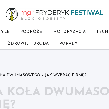
TYLE
PODRÓŻE
MOTORYZACJA
TECH
ZDROWIE I URODA
PORADY
OŁA DWUMASOWEGO – JAK WYBRAĆ FIRMĘ?
A KOŁA DWUMASO
MĘ?