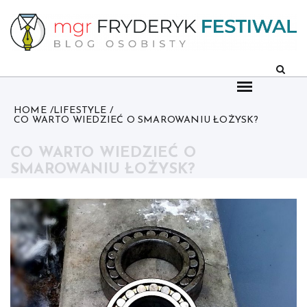
Skip
to
content
HOME
LIFESTYLE
CO WARTO WIEDZIEĆ O SMAROWANIU ŁOŻYSK?
CO WARTO WIEDZIEĆ O
SMAROWANIU ŁOŻYSK?