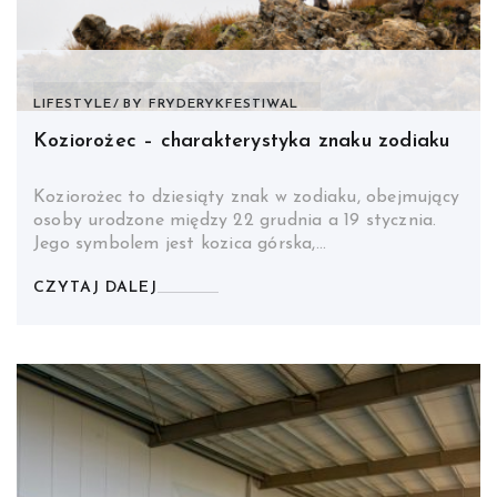
LIFESTYLE
BY
FRYDERYKFESTIWAL
Koziorożec – charakterystyka znaku zodiaku
Koziorożec to dziesiąty znak w zodiaku, obejmujący
osoby urodzone między 22 grudnia a 19 stycznia.
Jego symbolem jest kozica górska,…
CZYTAJ DALEJ