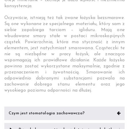
Oleje mineralne – cechuje je duża lepkość i niezmienna
konsystencja.
Oczywiście, istnieją też tak zwane łożyska bezsmarowe.
Są one wykonane ze specjalnego materiału, który sam z
siebie zapobiega tarciom – igliduru. Mają one
wbudowane smary stałe w postaci mikroskopijnych
cząstek. Powierzchnia, która ma styczność z innym
elementem, jest natychmiast smarowana. Cząsteczki te
nie są niezbędne w pracy łożysk, ale znacząco
wspomagają ich prawidłowe działanie. Każde łożysko
powinno zostać wykorzystane maksymalnie, zgodnie z
przeznaczeniem i żywotnością. Smarowanie ich
odpowiednio dobranymi substancjami pozwala na
zachowanie dobrego stanu elementu oraz jego
wysokiego poziomu odporności na dłużej.
Nawigacja
Czym jest stomatologia zachowawcza?
wpisu