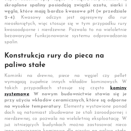
skroplone spaliny posiadają związki azotu, siarki i
węgla, które mają bardzo kwasowe pH (w przedziale
2–4)
. Kwasowy odczyn jest agresywny dla rur
nieosłoniętych, więc stosuje się w tym przypadku rury
kwasoodporne i nierdzewne. Pozwala to na wieloletnie
bezawaryjne funkcjonowanie systemu odprowadzania
spalin.
Konstrukcja rury do pieca na
paliwo stałe
Kominki na drewno, piece na węgiel czy pellet
wymagają zupełnie innych wkładów kominowych. W
takich przypadkach stosuje się często
kominy
systemowe
.
W nowym budownictwie stawia się je
przy użyciu wkładów ceramicznych, które są odporne
na wysokie temperatury
. Elementy wystawione ponad
dach są natomiast zbudowane ze stali żaroodpornej i
nierdzewnej, co pozwala na wieloletnią eksploatację. W
już istniejących budynkach można zastosować nieco