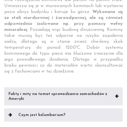
inne rozwiązania kominowe dla pieców na paliwo stałe.
Umieszcza się je w murowanych kominach lub wystawia
poza obrys budynku i kieruje ku górze.
Wykonane są
ze stali nierdzewnej i żaroodpornej, ale są również
odpowiednio izolowane np. przy pomocy wełny
mineralnej
. Posiadają więc budowę dwuścienną. Kominy
takie muszą być też odporne na ryzyko zapalenia
sadzy, dlatego są w stanie znieść chwilowy skok
temperatury do ponad 1200°C. Dobór systemu
kominowego do typu pieca ma kluczowe znaczenie dla
jego prawidłowego działania. Dlatego w przypadku
braku pewności co do materiałów warto skonsultować
się z fachowcami w tej dziedzinie.
Nawigacja
Fakty i mity na temat sprowadzania samochodów z
Ameryki
wpisu
Czym jest kolumbarium?