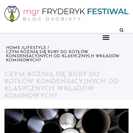
Skip
to
content
HOME
LIFESTYLE
CZYM RÓŻNIĄ SIĘ RURY DO KOTŁÓW
KONDENSACYJNYCH OD KLASYCZNYCH WKŁADÓW
KOMINOWYCH?
CZYM RÓŻNIĄ SIĘ RURY DO
KOTŁÓW KONDENSACYJNYCH OD
KLASYCZNYCH WKŁADÓW
KOMINOWYCH?