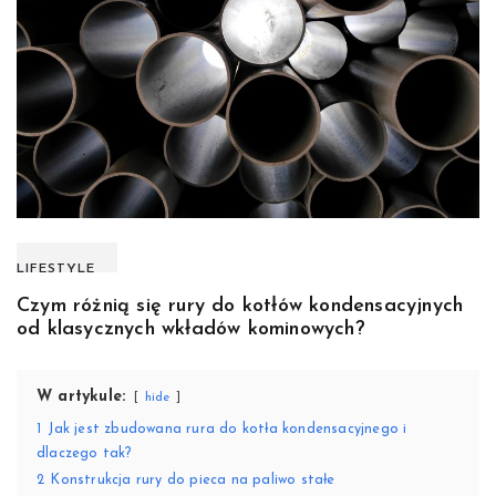
LIFESTYLE
Czym różnią się rury do kotłów kondensacyjnych
od klasycznych wkładów kominowych?
W artykule:
hide
1
Jak jest zbudowana rura do kotła kondensacyjnego i
dlaczego tak?
2
Konstrukcja rury do pieca na paliwo stałe