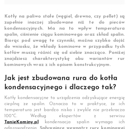
Kotły na paliwo stałe (węgiel, drewno, czy pellet) są
zupełnie inaczej zbudowane niż te do pieców
kondensacyjnych. Ma na to wpływ temperatura
spalin, ciśnienie ciągu kominowego oraz skład spalin.
Biorąc pod uwagę te czynniki, można szybko dojść
do wniosku, że wkłady kominowe w przypadku tych
kotłów muszą różnić się od siebie znacząco. Poniżej
znajdziesz charakterystykę obu wariantów rur
kominowych wraz z ich opisem konstrukcyjnym.
Jak jest zbudowana rura do kotła
kondensacyjnego i dlaczego tak?
Kotły kondensacyjne to urządzenia odzyskujące energię
cieplną ze spalin. Oznacza to w praktyce, że ich
temperatura jest bardzo niska i zwykle nie przekracza
100°C. Według ekspertów z serwisu
TanieKominy.pl
kondensacja spalin wymaga ich
odprowadzenia.
Spływające wewnątrz rury kominowej