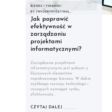
BIZNES I FINANSE
BY
FRYDERYKFESTIWAL.
Jak poprawić
efektywność w
zarządzaniu
projektami
informatycznymi?
Zarządzanie projektami
informatycznymi jest jednym z
kluczowych elementów
współczesnego biznesu. W dobie
szybkiego rozwoju technologii i
rosnących wymagań rynku,
efektywność…
CZYTAJ DALEJ