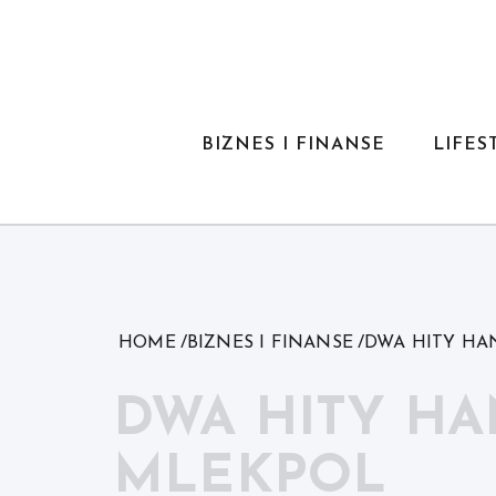
Skip
to
content
BIZNES I FINANSE
LIFES
HOME
BIZNES I FINANSE
DWA HITY HA
DWA HITY HA
MLEKPOL