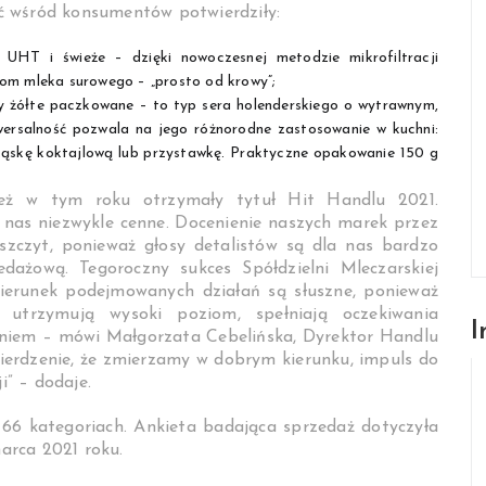
ć wśród konsumentów potwierdziły:
UHT i świeże – dzięki nowoczesnej metodzie mikrofiltracji
iom mleka surowego – „prosto od krowy”;
y żółte paczkowane – to typ sera holenderskiego o wytrawnym,
wersalność pozwala na jego różnorodne zastosowanie w kuchni:
kąskę koktajlową lub przystawkę. Praktyczne opakowanie 150 g
ież w tym roku otrzymały tytuł Hit Handlu 2021.
 nas niezwykle cenne. Docenienie naszych marek przez
zczyt, ponieważ głosy detalistów są dla nas bardzo
edażową. Tegoroczny sukces Spółdzielni Mleczarskiej
kierunek podejmowanych działań są słuszne, ponieważ
utrzymują wysoki poziom, spełniają oczekiwania
I
aniem – mówi Małgorzata Cebelińska, Dyrektor Handlu
ierdzenie, że zmierzamy w dobrym kierunku, impuls do
i” – dodaje.
66 kategoriach. Ankieta badająca sprzedaż dotyczyła
arca 2021 roku.