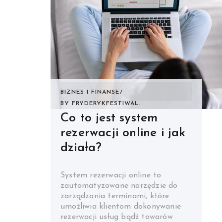
BIZNES I FINANSE
BY
FRYDERYKFESTIWAL.
Co to jest system
rezerwacji online i jak
działa?
System rezerwacji online to
zautomatyzowane narzędzie do
zarządzania terminami, które
umożliwia klientom dokonywanie
rezerwacji usług bądź towarów