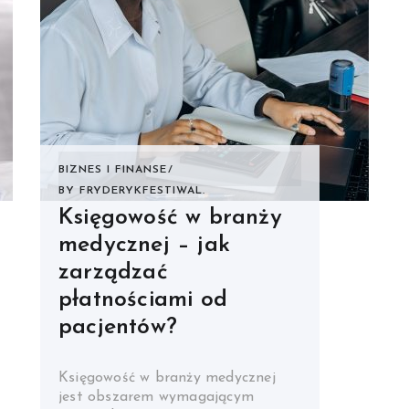
BIZNES I FINANSE
BY
FRYDERYKFESTIWAL.
Księgowość w branży
medycznej – jak
zarządzać
płatnościami od
pacjentów?
Księgowość w branży medycznej
jest obszarem wymagającym