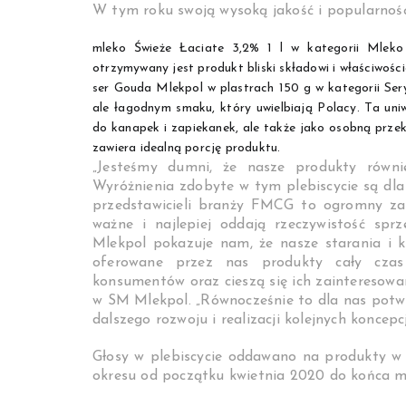
W tym roku swoją wysoką jakość i popularnoś
mleko Świeże Łaciate 3,2% 1 l w kategorii Mleko 
otrzymywany jest produkt bliski składowi i właściwośc
ser Gouda Mlekpol w plastrach 150 g w kategorii Ser
ale łagodnym smaku, który uwielbiają Polacy. Ta uni
do kanapek i zapiekanek, ale także jako osobną prze
zawiera idealną porcję produktu.
„Jesteśmy dumni, że nasze produkty równ
Wyróżnienia zdobyte w tym plebiscycie są dla
przedstawicieli branży FMCG to ogromny zas
ważne i najlepiej oddają rzeczywistość sprz
Mlekpol pokazuje nam, że nasze starania i 
oferowane przez nas produkty cały czas 
konsumentów oraz cieszą się ich zainteresow
w SM Mlekpol. „Równocześnie to dla nas potw
dalszego rozwoju i realizacji kolejnych koncepcj
Głosy w plebiscycie oddawano na produkty w 
okresu od początku kwietnia 2020 do końca m