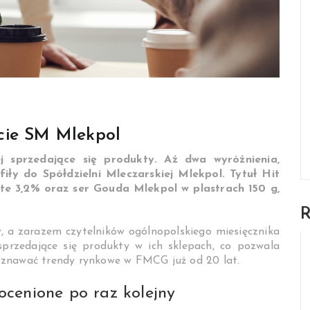
cie SM Mlekpol
ej sprzedające się produkty. Aż dwa wyróżnienia,
iły do Spółdzielni Mleczarskiej Mlekpol. Tytuł Hit
e 3,2% oraz ser Gouda Mlekpol w plastrach 150 g,
w, a zarazem czytelników ogólnopolskiego miesięcznika
sprzedające się produkty w ich sklepach, co pozwala
oznawać trendy rynkowe w FMCG już od 20 lat.
cenione po raz kolejny