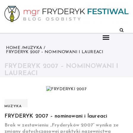
Skip
to
content
HOME
MUZYKA
FRYDERYK 2007 – NOMINOWANI I LAUREACI
FRYDERYK 2007 – NOMINOWANI I
LAUREACI
MUZYKA
FRYDERYK 2007 – nominowani i laureaci
Brak w zestawieniu „Fryderyków 2007” wynika ze
zmiany dotychczasowej praktyki nazewnictwa