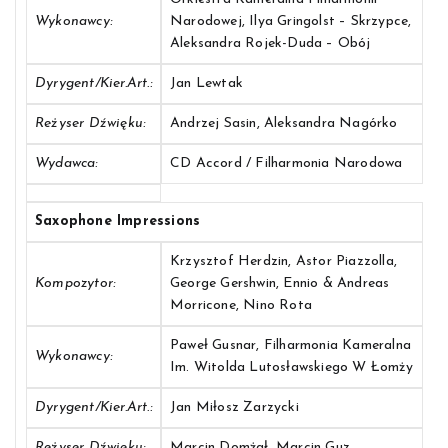
Wykonawcy:
Narodowej, Ilya Gringolst – Skrzypce,
Aleksandra Rojek-Duda – Obój
Dyrygent/Kier.art.:
Jan Lewtak
Reżyser Dźwięku:
Andrzej Sasin, Aleksandra Nagórko
Wydawca:
CD Accord / Filharmonia Narodowa
Saxophone Impressions
Krzysztof Herdzin, Astor Piazzolla,
Kompozytor:
George Gershwin, Ennio & Andreas
Morricone, Nino Rota
Paweł Gusnar, Filharmonia Kameralna
Wykonawcy:
Im. Witolda Lutosławskiego W Łomży
Dyrygent/Kier.art.:
Jan Miłosz Zarzycki
Reżyser Dźwięku:
Marcin Domżał, Marcin Guz