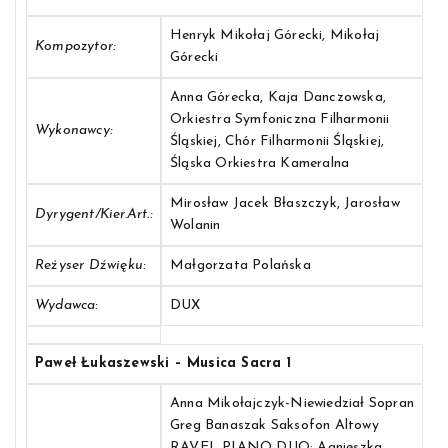
Henryk Mikołaj Górecki, Mikołaj
Kompozytor:
Górecki
Anna Górecka, Kaja Danczowska,
Orkiestra Symfoniczna Filharmonii
Wykonawcy:
Śląskiej, Chór Filharmonii Śląskiej,
Śląska Orkiestra Kameralna
Mirosław Jacek Błaszczyk, Jarosław
Dyrygent/Kier.art.:
Wolanin
Reżyser Dźwięku:
Małgorzata Polańska
Wydawca:
DUX
Paweł Łukaszewski – Musica Sacra 1
Anna Mikołajczyk-Niewiedział Sopran
Greg Banaszak Saksofon Altowy
RAVEL PIANO DUO: Agnieszka