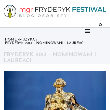
Skip
to
content
HOME
MUZYKA
FRYDERYK 2013 – NOMINOWANI I LAUREACI
FRYDERYK 2013 – NOMINOWANI I
LAUREACI