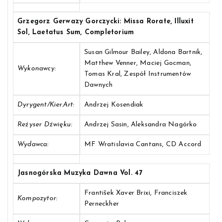
Grzegorz Gerwazy Gorczycki: Missa Rorate, Illuxit
Sol, Laetatus Sum, Completorium
Susan Gilmour Bailey, Aldona Bartnik,
Matthew Venner, Maciej Gocman,
Wykonawcy:
Tomas Kral, Zespół Instrumentów
Dawnych
Dyrygent/Kier.art:
Andrzej Kosendiak
Reżyser Dźwięku:
Andrzej Sasin, Aleksandra Nagórko
Wydawca:
MF Wratislavia Cantans, CD Accord
Jasnogórska Muzyka Dawna Vol. 47
František Xaver Brixi, Franciszek
Kompozytor:
Perneckher