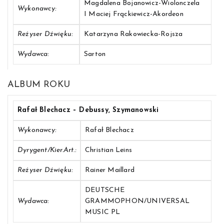
Magdalena Bojanowicz-Wiolonczela
Wykonawcy:
I Maciej Frąckiewicz-Akordeon
Reżyser Dźwięku:
Katarzyna Rakowiecka-Rojsza
Wydawca:
Sarton
ALBUM ROKU
Rafał Blechacz – Debussy, Szymanowski
Wykonawcy:
Rafał Blechacz
Dyrygent/Kier.art.:
Christian Leins
Reżyser Dźwięku:
Rainer Maillard
DEUTSCHE
Wydawca:
GRAMMOPHON/UNIVERSAL
MUSIC PL