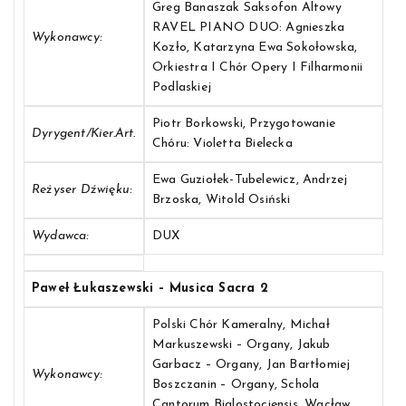
Greg Banaszak Saksofon Altowy
RAVEL PIANO DUO: Agnieszka
Wykonawcy:
Kozło, Katarzyna Ewa Sokołowska,
Orkiestra I Chór Opery I Filharmonii
Podlaskiej
Piotr Borkowski, Przygotowanie
Dyrygent/Kier.art.
Chóru: Violetta Bielecka
Ewa Guziołek-Tubelewicz, Andrzej
Reżyser Dźwięku:
Brzoska, Witold Osiński
Wydawca:
DUX
Paweł Łukaszewski – Musica Sacra 2
Polski Chór Kameralny, Michał
Markuszewski – Organy, Jakub
Garbacz – Organy, Jan Bartłomiej
Wykonawcy:
Boszczanin – Organy, Schola
Cantorum Bialostociensis, Wacław