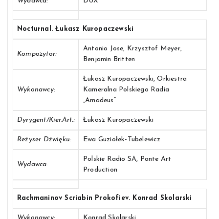
Wydawca:
DUX
Nocturnal. Łukasz Kuropaczewski
Antonio Jose, Krzysztof Meyer,
Kompozytor:
Benjamin Britten
Łukasz Kuropaczewski, Orkiestra
Wykonawcy:
Kameralna Polskiego Radia
„Amadeus”
Dyrygent/Kier.art.:
Łukasz Kuropaczewski
Reżyser Dźwięku:
Ewa Guziołek-Tubelewicz
Polskie Radio SA, Ponte Art
Wydawca:
Production
Rachmaninov Scriabin Prokofiev. Konrad Skolarski
Wykonawcy:
Konrad Skolarski