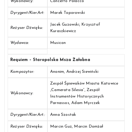
Wykonawcy:
Concerto Polacco
Dyrygent/Kier.art:
Marek Toporowski
Jacek Guzowski, Krzysztof
Reżyser Dźwięku:
Kuraszkiewicz
Wydawca:
Musicon
Requiem – Staropolska Msza Żałobna
Kompozytor:
Anonim, Andrzej Siewiński
Zespół Śpiewaków Miasta Katowice
„Camerata Silesia”, Zespół
Wykonawcy:
Instrumentów Historycznych
Parnassos, Adam Myrczek
Dyrygent/Kier.art.:
Anna Szostak
Reżyser Dźwięku:
Marcin Guz, Marcin Domżał