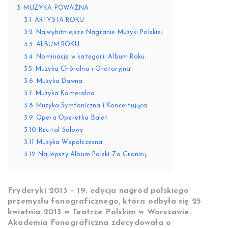
3
MUZYKA POWAŻNA
3.1
ARTYSTA ROKU
3.2
Najwybitniejsze Nagranie Muzyki Polskiej
3.3
ALBUM ROKU
3.4
Nominacje w kategorii Album Roku:
3.5
Muzyka Chóralna i Oratoryjna
3.6
Muzyka Dawna
3.7
Muzyka Kameralna
3.8
Muzyka Symfoniczna i Koncertująca
3.9
Opera Operetka Balet
3.10
Recital Solowy
3.11
Muzyka Współczesna
3.12
Najlepszy Album Polski Za Granicą
Fryderyki 2013 – 19. edycja nagród polskiego
przemysłu fonograficznego, która odbyła się 25
kwietnia 2013 w Teatrze Polskim w Warszawie.
Akademia Fonograficzna zdecydowała o