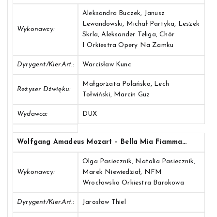
Aleksandra Buczek, Janusz
Lewandowski, Michał Partyka, Leszek
Wykonawcy:
Skrla, Aleksander Teliga, Chór
I Orkiestra Opery Na Zamku
Dyrygent/Kier.art.:
Warcisław Kunc
Małgorzata Polańska, Lech
Reżyser Dźwięku:
Tołwiński, Marcin Guz
Wydawca:
DUX
Wolfgang Amadeus Mozart – Bella Mia Fiamma…
Olga Pasiecznik, Natalia Pasiecznik,
Wykonawcy:
Marek Niewiedział, NFM
Wrocławska Orkiestra Barokowa
Dyrygent/Kier.art.:
Jarosław Thiel