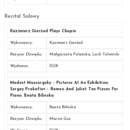
Recital Solowy
Kazimierz Gierżod Plays Chopin
Wykonawcy:
Kazimierz Gierżod
Reżyser Dźwięku:
Małgorzata Polańska, Lech Tołwiński
Wydawca:
DUX
Modest Mussorgsky – Pictures At An Exhibition;
Sergey Prokofiev – Romeo And Juliet: Ten Pieces For
Piano. Beata Bilińska
Wykonawcy:
Beata Bilińska
Reżyser Dźwięku:
Marcin Guz