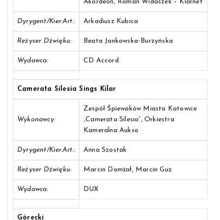
Akordeon, Roman Widaszek – Klarnet
Dyrygent/Kier.art.:
Arkadiusz Kubica
Reżyser Dźwięku:
Beata Jankowska-Burzyńska
Wydawca:
CD Accord
Camerata Silesia Sings Kilar
Zespół Śpiewaków Miasta Katowice
Wykonawcy:
„Camerata Silesia”, Orkiestra
Kameralna Aukso
Dyrygent/Kier.art.:
Anna Szostak
Reżyser Dźwięku:
Marcin Domżał, Marcin Guz
Wydawca:
DUX
Górecki