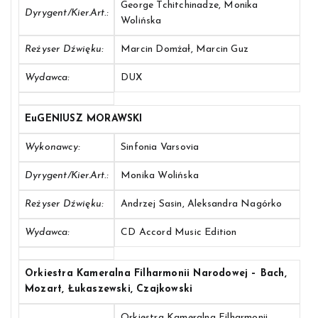
George Tchitchinadze, Monika
Dyrygent/Kier.art.:
Wolińska
Reżyser Dźwięku:
Marcin Domżał, Marcin Guz
Wydawca:
DUX
EuGENIUSZ MORAWSKI
Wykonawcy:
Sinfonia Varsovia
Dyrygent/Kier.art.:
Monika Wolińska
Reżyser Dźwięku:
Andrzej Sasin, Aleksandra Nagórko
Wydawca:
CD Accord Music Edition
Orkiestra Kameralna Filharmonii Narodowej – Bach,
Mozart, Łukaszewski, Czajkowski
Orkiestra Kameralna Filharmonii