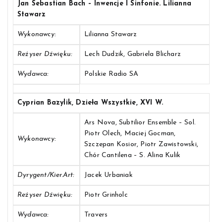
Jan Sebastian Bach – Inwencje I Sinfonie. Lilianna
Stawarz
Wykonawcy:
Lilianna Stawarz
Reżyser Dźwięku:
Lech Dudzik, Gabriela Blicharz
Wydawca:
Polskie Radio SA
Cyprian Bazylik, Dzieła Wszystkie, XVI W.
Ars Nova, Subtilior Ensemble – Sol.
Piotr Olech, Maciej Gocman,
Wykonawcy:
Szczepan Kosior, Piotr Zawistowski,
Chór Cantilena – S. Alina Kulik
Dyrygent/Kier.art:
Jacek Urbaniak
Reżyser Dźwięku:
Piotr Grinholc
Wydawca:
Travers