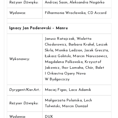
Reżyser Dźwięku:
Andrzej Sasin, Aleksandra Nagórko
Wydawca:
Filharmonia Wrocławska, CD Accord
Ignacy Jan Paderewski – Manru
Janusz Ratajczak, Wioletta
Chodorowicz, Barbara Krahel, Leszek
Skrla, Monika Ledzion, Jacek Greszta,
Łukasz Goliński, Marcin Naruszewicz,
Wykonawcy:
Magdalena Polkowska, Krzysztof
Jakowicz, Ihor Lomaha, Chór, Balet
I Orkiestra Opery Nova
W Bydgoszczy
Dyrygent/Kier.art.:
Maciej Figas, Laco Adamik
Małgorzata Polańska, Lech
Reżyser Dźwięku:
Tołwiński, Marcin Domżał
Wydawca:
DUX