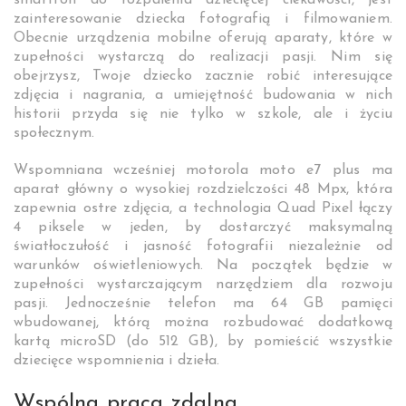
smartfon do rozpalenia dziecięcej ciekawości, jest
zainteresowanie dziecka fotografią i filmowaniem.
Obecnie urządzenia mobilne oferują aparaty, które w
zupełności wystarczą do realizacji pasji. Nim się
obejrzysz, Twoje dziecko zacznie robić interesujące
zdjęcia i nagrania, a umiejętność budowania w nich
historii przyda się nie tylko w szkole, ale i życiu
społecznym.
Wspomniana wcześniej motorola moto e7 plus ma
aparat główny o wysokiej rozdzielczości 48 Mpx, która
zapewnia ostre zdjęcia, a technologia Quad Pixel łączy
4 piksele w jeden, by dostarczyć maksymalną
światłoczułość i jasność fotografii niezależnie od
warunków oświetleniowych. Na początek będzie w
zupełności wystarczającym narzędziem dla rozwoju
pasji. Jednocześnie telefon ma 64 GB pamięci
wbudowanej, którą można rozbudować dodatkową
kartą microSD (do 512 GB), by pomieścić wszystkie
dziecięce wspomnienia i dzieła.
Wspólna praca zdalna