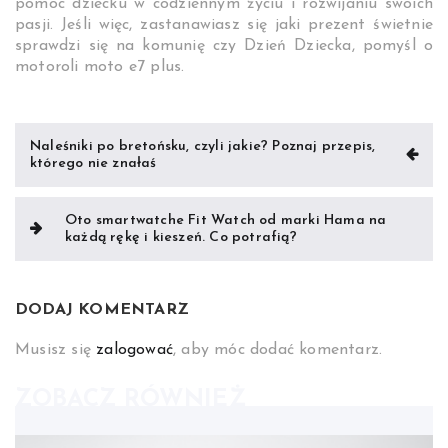
pomóc dziecku w codziennym życiu i rozwijaniu swoich
pasji. Jeśli więc, zastanawiasz się jaki prezent świetnie
sprawdzi się na komunię czy Dzień Dziecka, pomyśl o
motoroli moto e7 plus.
Nawigacja
Naleśniki po bretońsku, czyli jakie? Poznaj przepis,
którego nie znałaś
wpisu
Oto smartwatche Fit Watch od marki Hama na
każdą rękę i kieszeń. Co potrafią?
DODAJ KOMENTARZ
Musisz się
zalogować
, aby móc dodać komentarz.
ZOBACZ RÓWNIEŻ