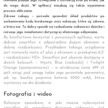
równania podaje jego rozwiązanie z instrukcją krok po kroku, jak
do niego dojść. W aplikacji znajdują się także wyjaśnienia
procesu obliczania.
Zdrowe zakupy – pozwala sprawdzić skład produktów po
zeskanowaniu kodu kreskowego oraz wskazuje, które są zdrowe,
a które nie. To dobry sposób na rozbudzenie ciekawości dziecka i
rozwoju jego świadomości dotyczącej właściwego odżywiania.
By komfortowo korzystać z powyższych aplikacji, warto
dobrać smartfon z odpowiednio dużym ekranem o
dobrej rozdzielczości. Przykładem takiego urządzenia
jest motorola moto e7 plus z ekranem o przekątnej 6,5”
i rozdzielczości HD+. Smartfon jest obecnie dostępny w
dwóch kolorach – Mystic Blue (niebieski) i Twilight
Orange (pomarańczowy) – w atrakcyjnej cenie 499 zł,
jeśli wziąć pod uwagę także jego pozostałe parametry,
jak np. bardzo pojemna bateria 5000 mAh, która
wystarczy na dni działania.
Fotografia i wideo
Kolejnym sposobem, w jaki można wykorzystać