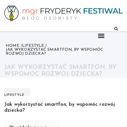
Skip
to
content
HOME
LIFESTYLE
JAK WYKORZYSTAĆ SMARTFON, BY WSPOMÓC
ROZWÓJ DZIECKA?
JAK WYKORZYSTAĆ SMARTFON, BY
WSPOMÓC ROZWÓJ DZIECKA?
LIFESTYLE
Jak wykorzystać smartfon, by wspomóc rozwój
dziecka?