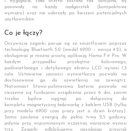
i wyglądzie, cała oferta została tak skrojona, by
pasowały na każdy nadgarstek (kompaktowe
wymiary) oraz nie uderzały po kieszeni potencjalnych
użytkowników.
Co je łączy?
Oczywiście zegarki paruje się ze smartfonem poprzez
technologię Bluetooth 5.0 (model 6900 – wersja 4.2), a
obsługiwać je można prostą aplikacją Hama Fit Pro. W
każdym przypadku przekątna kolorowego,
podświetlanego i dotykowego ekranu LCD wynosi 1,3
cala. Ustawienie jasności wyświetlacza pozwala na
dostosowanie go do oświetlenia na zewnątrz.
Natomiast litowo-polimerowa bateria pozwala na
cieszenie się funkcjami urządzenia przez 6 dni, zanim
trzeba będzie sięgnąć po dołączoną do
kompletu magnetyczną ładowarkę z kablem USB (tylko
przy modelu 6900 czas pracy jest o dzień krótszy).
Samo zasilanie energią do pełna trwa 2,5 godziny,
jedynie przy wspominanym wcześniej wariancie wynosi
trzy. Zegarki odblokujemy, naciskając przycisk