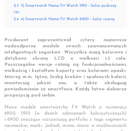
2.3
3) Smartwatch Hama Fit Watch 5910 – kolor pudrowy
róż
2.4
4) Smartwatch Hama Fit Watch 6900 – kolor czarny
Producent zaprezentował cztery najnowsze
wodoodporne modele swoich zaawansowanych
inteligentnych zegarków. Wszystkie mają kolorowe i
dotykowe ekrany LCD o wielkości 1,3 cala.
Poszczególne wersje różnią się funkcjonalnościami,
wielkością i kształtem koperty oraz kolorami opaski.
Mierzą m.in. tętno, liczbę kroków i spalonych kalorii,
monitorują jakość snu, a także obsługują
powiadomienia ze smartfona. Każdy łatwo dobierze
propozycję pod siebie.
Nowe modele smartwatchy Fit Watch o numeracji
4900, 5910 (w dwóch odmianach kolorystycznych)
i 6900 znacząco rozszerzają portfolio z tego segmentu
niemieckiej marki. Jednak, mimo różnic w możliwościach