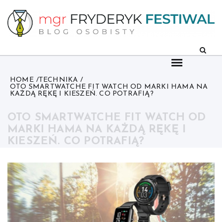
Skip
to
content
HOME
TECHNIKA
OTO SMARTWATCHE FIT WATCH OD MARKI HAMA NA
KAŻDĄ RĘKĘ I KIESZEŃ. CO POTRAFIĄ?
OTO SMARTWATCHE FIT WATCH OD
MARKI HAMA NA KAŻDĄ RĘKĘ I
KIESZEŃ. CO POTRAFIĄ?