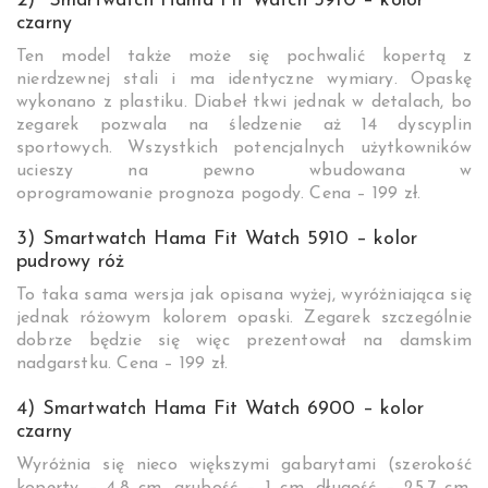
2) Smartwatch Hama Fit Watch 5910 – kolor
czarny
Ten model także może się pochwalić kopertą z
nierdzewnej stali i ma identyczne wymiary. Opaskę
wykonano z plastiku. Diabeł tkwi jednak w detalach, bo
zegarek pozwala na śledzenie aż 14 dyscyplin
sportowych. Wszystkich potencjalnych użytkowników
ucieszy na pewno wbudowana w
oprogramowanie prognoza pogody. Cena – 199 zł.
3) Smartwatch Hama Fit Watch 5910 – kolor
pudrowy róż
To taka sama wersja jak opisana wyżej, wyróżniająca się
jednak różowym kolorem opaski. Zegarek szczególnie
dobrze będzie się więc prezentował na damskim
nadgarstku. Cena – 199 zł.
4) Smartwatch Hama Fit Watch 6900 – kolor
czarny
Wyróżnia się nieco większymi gabarytami (szerokość