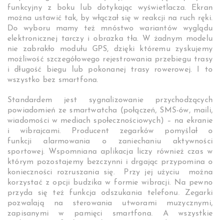
funkcyjny z boku lub dotykając wyświetlacza. Ekran
można ustawić tak, by włączał się w reakcji na ruch ręki.
Do wyboru mamy też mnóstwo wariantów wyglądu
elektronicznej tarczy i obrazka tła. W żadnym modelu
nie zabrakło modułu GPS, dzięki któremu zyskujemy
możliwość szczegółowego rejestrowania przebiegu trasy
i długość biegu lub pokonanej trasy rowerowej. I to
wszystko bez smartfona.
Standardem jest sygnalizowanie przychodzących
powiadomień ze smartwatcha (połączeń, SMS-ów, maili,
wiadomości w mediach społecznościowych) – na ekranie
i wibrajcami. Producent zegarków pomyślał o
funkcji alarmowania o zaniechaniu aktywności
sportowej. Wspomniana aplikacja liczy również czas w
którym pozostajemy bezczynni i drgając przypomina o
konieczności rozruszania się. Przy jej użyciu można
korzystać z opcji budzika w formie wibracji. Na pewno
przyda się też funkcja odszukania telefonu. Zegarki
pozwalają na sterowania utworami muzycznymi,
zapisanymi w pamięci smartfona. A wszystkie