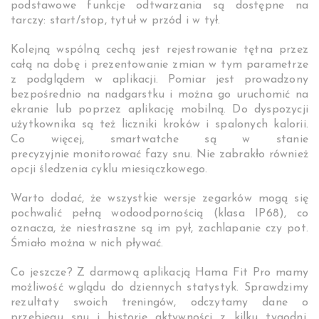
podstawowe funkcje odtwarzania są dostępne na
tarczy: start/stop, tytuł w przód i w tył.
Kolejną wspólną cechą jest rejestrowanie tętna przez
całą na dobę i prezentowanie zmian w tym parametrze
z podglądem w aplikacji. Pomiar jest prowadzony
bezpośrednio na nadgarstku i można go uruchomić na
ekranie lub poprzez aplikację mobilną. Do dyspozycji
użytkownika są też liczniki kroków i spalonych kalorii.
Co więcej, smartwatche są w stanie
precyzyjnie monitorować fazy snu. Nie zabrakło również
opcji śledzenia cyklu miesiączkowego.
Warto dodać, że wszystkie wersje zegarków mogą się
pochwalić pełną wodoodpornością (klasa IP68), co
oznacza, że niestraszne są im pył, zachlapanie czy pot.
Śmiało można w nich pływać.
Co jeszcze? Z darmową aplikacją Hama Fit Pro mamy
możliwość wglądu do dziennych statystyk. Sprawdzimy
rezultaty swoich treningów, odczytamy dane o
przebiegu snu i historie aktywności z kilku tygodni.