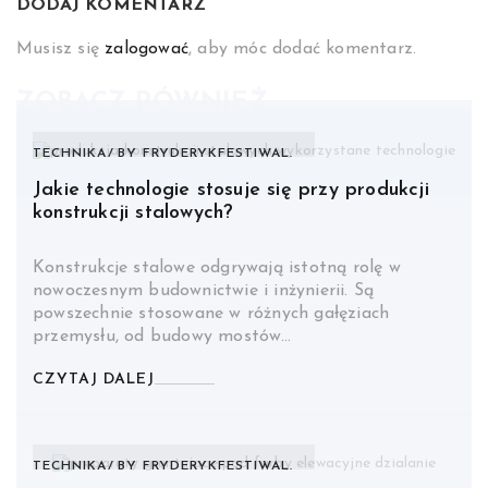
DODAJ KOMENTARZ
Musisz się
zalogować
, aby móc dodać komentarz.
ZOBACZ RÓWNIEŻ
TECHNIKA
BY
FRYDERYKFESTIWAL.
Jakie technologie stosuje się przy produkcji
konstrukcji stalowych?
Konstrukcje stalowe odgrywają istotną rolę w
nowoczesnym budownictwie i inżynierii. Są
powszechnie stosowane w różnych gałęziach
przemysłu, od budowy mostów…
CZYTAJ DALEJ
TECHNIKA
BY
FRYDERYKFESTIWAL.