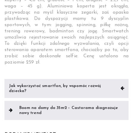
koperty – 4,8 cm, grubość – 1 cm, długość – 25,7 cm,
waga – 45 g). Aluminiowa koperta jest okrągła,
przywodząc na myśl klasyczne zegarki, zaś opaska
plastikowa. Do dyspozycji mamy tu 9 dyscyplin
sportowych, w tym: jogging, spinning, piłkę nożną,
trening rowerowy, badminton czy jogę. Smartwatch
umożliwia rejestrowanie swoich najlepszych osiągnięć.
To dzięki funkcji zdalnego wyzwalania, czyli opcji
sterowania aparatem smartfona, chociażby po to, aby
zrobić sobie doskonałe selfie. Cenę ustalono na
poziomie 259 zł.
Nawigacja
Jak wykorzystać smartfon, by wspomóc rozwój
dziecka?
wpisu
Boom na domy do 35m2 – Castorama diagnozuje
nowy trend