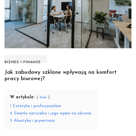
BIZNES I FINANSE
Jak zabudowy szklane wpływają na komfort
pracy biurowej?
W artykule:
hide
1
Estetyka i profesjonalizm
2
Światło naturalne i jego wpływ na zdrowie
3
Akustyka i prywatność