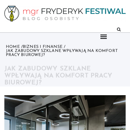
Skip
to
content
HOME
BIZNES I FINANSE
JAK ZABUDOWY SZKLANE WPŁYWAJĄ NA KOMFORT
PRACY BIUROWEJ?
JAK ZABUDOWY SZKLANE
WPŁYWAJĄ NA KOMFORT PRACY
BIUROWEJ?