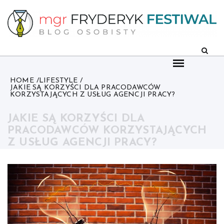
Skip
to
content
HOME
LIFESTYLE
JAKIE SĄ KORZYŚCI DLA PRACODAWCÓW
KORZYSTAJĄCYCH Z USŁUG AGENCJI PRACY?
JAKIE SĄ KORZYŚCI DLA
PRACODAWCÓW KORZYSTAJĄCYCH
Z USŁUG AGENCJI PRACY?