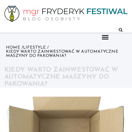
Skip
to
content
HOME
LIFESTYLE
KIEDY WARTO ZAINWESTOWAĆ W AUTOMATYCZNE
MASZYNY DO PAKOWANIA?
KIEDY WARTO ZAINWESTOWAĆ W
AUTOMATYCZNE MASZYNY DO
PAKOWANIA?