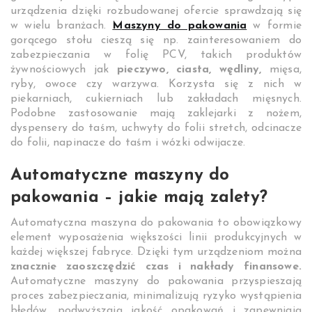
urządzenia dzięki rozbudowanej ofercie sprawdzają się
w wielu branżach.
Maszyny do pakowania
w formie
gorącego stołu cieszą się np. zainteresowaniem do
zabezpieczania w folię PCV, takich produktów
żywnościowych jak
pieczywo, ciasta, wędliny,
mięsa,
ryby, owoce czy warzywa. Korzysta się z nich w
piekarniach, cukierniach lub zakładach mięsnych.
Podobne zastosowanie mają zaklejarki z nożem,
dyspensery do taśm, uchwyty do folii stretch, odcinacze
do folii, napinacze do taśm i wózki odwijacze.
Automatyczne maszyny do
pakowania – jakie mają zalety?
Automatyczna maszyna do pakowania to obowiązkowy
element wyposażenia większości linii produkcyjnych w
każdej większej fabryce. Dzięki tym urządzeniom można
znacznie zaoszczędzić czas i nakłady finansowe.
Automatyczne maszyny do pakowania przyspieszają
proces zabezpieczania, minimalizują ryzyko wystąpienia
błędów, podwyższają jakość opakowań i zapewniają