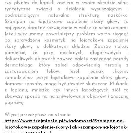
czy płynów do kąpieli zawiera w swoim składzie silne,
syntetyczne związki o działaniu wysuszającym i
podrażniającym naturalna strukturę naskórka.
Szampon na łojotokowe zapalenie skóry głowy to
najlepsze, doraźne rozwiązanie w walce ze schorzeniami.
Jeżeli więc mamy poważniejszy problem warto sięgnąć
po sprawdzone kosmetyki na łojotokowe zapalenie
skóry głowy o delikatnym składzie. Zawsze należy
pamiętać, że przy nasilonych, długotrwałych i
dokuczliwych objawach zawsze należy zasięgnąć porady
dermatologa, który zaleci odpowiednią terapię z
zastosowaniem leków. Jeżeli jednak chcemy
samodzielnie leczyć łojotokowe zapalenie skóry głowy,
domowe sposoby mogą być również skuteczne. Płukanki
z łopianu, mniszka czy innych łagodzących ziół to
zbawczy sposób na na zniwelowanie objawów i znaczną
poprawę.
Więcej przeczytasz na stronie:
https://www.trojmiasto.pl/wiadomosci/Szampon-na-
lojotokowe-zapalenie-skory-Jaki-szampon-na-lojotok-