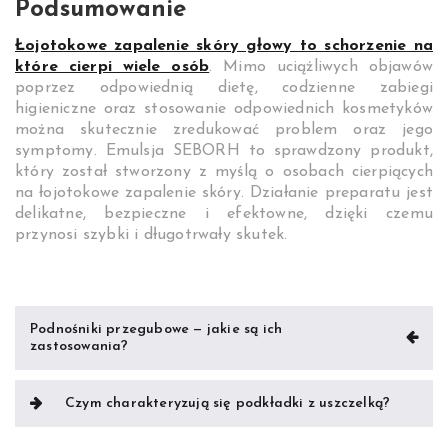
Podsumowanie
Łojotokowe zapalenie skóry głowy to schorzenie na
które cierpi wiele osób
. Mimo uciążliwych objawów
poprzez odpowiednią dietę, codzienne zabiegi
higieniczne oraz stosowanie odpowiednich kosmetyków
można skutecznie zredukować problem oraz jego
symptomy. Emulsja SEBORH to sprawdzony produkt,
który został stworzony z myślą o osobach cierpiących
na łojotokowe zapalenie skóry. Działanie preparatu jest
delikatne, bezpieczne i efektowne, dzięki czemu
przynosi szybki i długotrwały skutek.
Nawigacja
Podnośniki przegubowe — jakie są ich
zastosowania?
wpisu
Czym charakteryzują się podkładki z uszczelką?