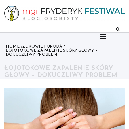
Skip
to
content
HOME
ZDROWIE I URODA
ŁOJOTOKOWE ZAPALENIE SKÓRY GŁOWY –
DOKUCZLIWY PROBLEM
ŁOJOTOKOWE ZAPALENIE SKÓRY
GŁOWY – DOKUCZLIWY PROBLEM