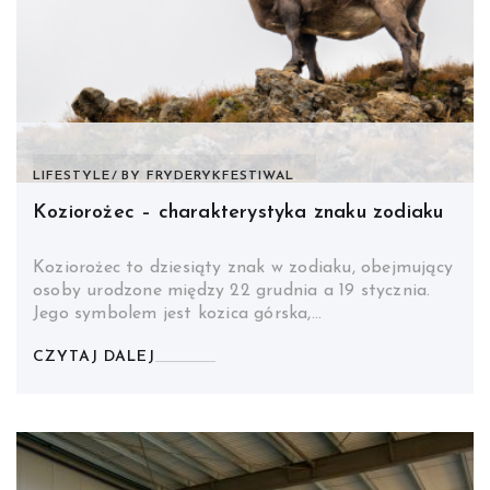
LIFESTYLE
BY
FRYDERYKFESTIWAL
Koziorożec – charakterystyka znaku zodiaku
Koziorożec to dziesiąty znak w zodiaku, obejmujący
osoby urodzone między 22 grudnia a 19 stycznia.
Jego symbolem jest kozica górska,…
CZYTAJ DALEJ