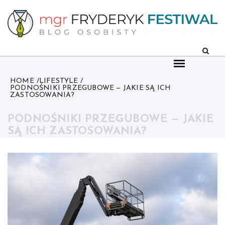
Skip
to
content
HOME
LIFESTYLE
PODNOŚNIKI PRZEGUBOWE — JAKIE SĄ ICH
ZASTOSOWANIA?
PODNOŚNIKI PRZEGUBOWE — JAKIE
SĄ ICH ZASTOSOWANIA?