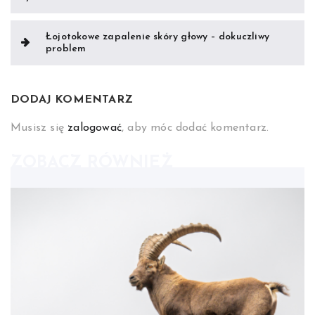
wpisu
Łojotokowe zapalenie skóry głowy – dokuczliwy
problem
DODAJ KOMENTARZ
Musisz się
zalogować
, aby móc dodać komentarz.
ZOBACZ RÓWNIEŻ