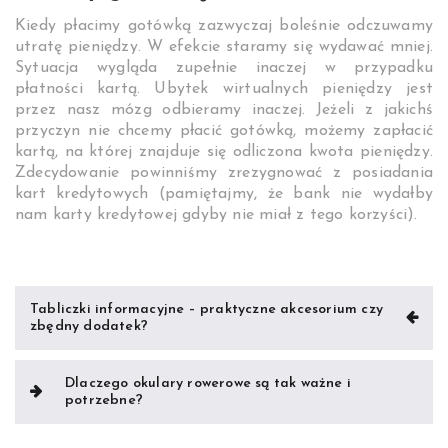
Kiedy płacimy gotówką zazwyczaj boleśnie odczuwamy
utratę pieniędzy. W efekcie staramy się wydawać mniej.
Sytuacja wygląda zupełnie inaczej w przypadku
płatności kartą. Ubytek wirtualnych pieniędzy jest
przez nasz mózg odbieramy inaczej. Jeżeli z jakichś
przyczyn nie chcemy płacić gotówką, możemy zapłacić
kartą, na której znajduje się odliczona kwota pieniędzy.
Zdecydowanie powinniśmy zrezygnować z posiadania
kart kredytowych (pamiętajmy, że bank nie wydałby
nam karty kredytowej gdyby nie miał z tego korzyści).
Nawigacja
Tabliczki informacyjne – praktyczne akcesorium czy
zbędny dodatek?
wpisu
Dlaczego okulary rowerowe są tak ważne i
potrzebne?