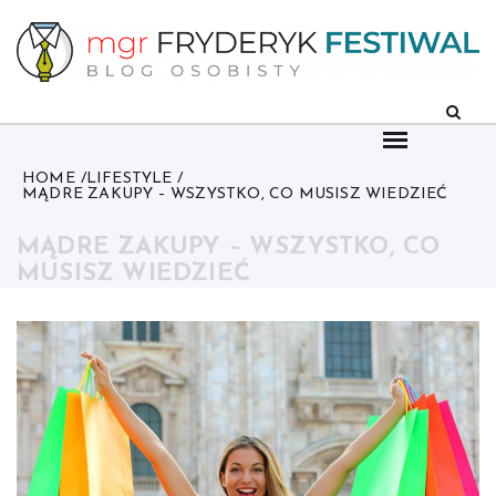
Skip
to
content
HOME
LIFESTYLE
MĄDRE ZAKUPY – WSZYSTKO, CO MUSISZ WIEDZIEĆ
MĄDRE ZAKUPY – WSZYSTKO, CO
MUSISZ WIEDZIEĆ