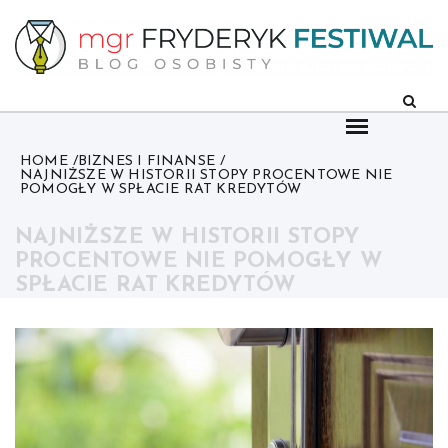
Skip
to
content
HOME
BIZNES I FINANSE
NAJNIŻSZE W HISTORII STOPY PROCENTOWE NIE
POMOGŁY W SPŁACIE RAT KREDYTÓW
NAJNIŻSZE W HISTORII STOPY
PROCENTOWE NIE POMOGŁY W
SPŁACIE RAT KREDYTÓW