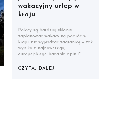
wakacyjny urlop w
kraju
Polacy są bardziej skłonni
zaplanować wakacyjną podróż w
kraju, niż wyjeżdżać zagranicę – tak
wynika z najnowszego,
europejskiego badania opinii*,…
CZYTAJ DALEJ