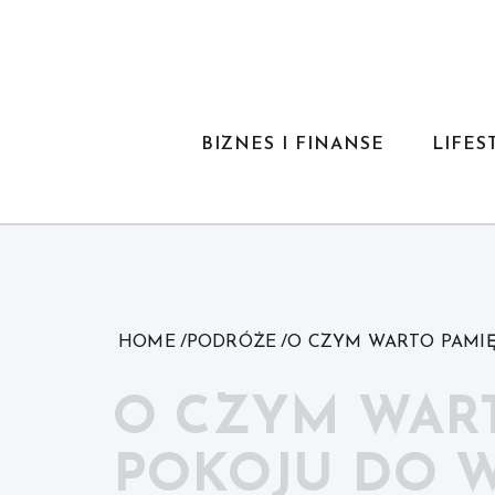
Skip
to
content
BIZNES I FINANSE
LIFES
HOME
PODRÓŻE
O CZYM WARTO PAMIĘ
O CZYM WART
POKOJU DO W