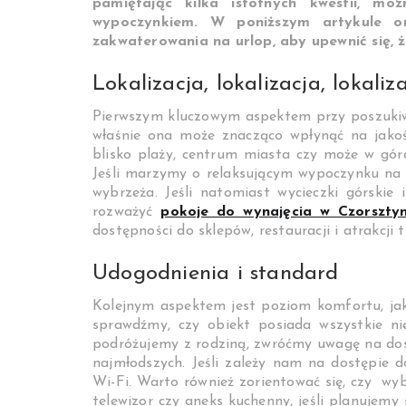
pamiętając kilka istotnych kwestii, mo
wypoczynkiem. W poniższym artykule o
zakwaterowania na urlop, aby upewnić się, 
Lokalizacja, lokalizacja, lokaliz
Pierwszym kluczowym aspektem przy poszukiwan
właśnie ona może znacząco wpłynąć na jako
blisko plaży, centrum miasta czy może w góra
Jeśli marzymy o relaksującym wypoczynku na 
wybrzeża. Jeśli natomiast wycieczki górskie
rozważyć
pokoje do wynajęcia w Czorsztyn
dostępności do sklepów, restauracji i atrakcji 
Udogodnienia i standard
Kolejnym aspektem jest poziom komfortu, jak
sprawdźmy, czy obiekt posiada wszystkie ni
podróżujemy z rodziną, zwróćmy uwagę na dost
najmłodszych. Jeśli zależy nam na dostępie d
Wi-Fi. Warto również zorientować się, czy wy
telewizor czy aneks kuchenny, jeśli planujem