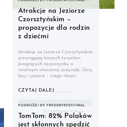
PODRÓŻE
BY
FRYDERYKFESTIWAL.
Atrakcje na Jeziorze
Czorsztyńskim –
propozycje dla rodzin
z dziećmi
Atrakcje na Jeziorze Czorsztyńskim
przyciągają licznych turystów,
pragnących wypoczynku w
świetnym otoczeniu przyrody. Góry,
lasy i jeziora – czego chcieć…
CZYTAJ DALEJ
PODRÓŻE
BY
FRYDERYKFESTIWAL.
TomTom: 82% Polaków
jest skłonnych spędzić