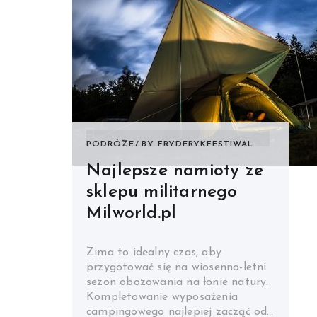
PODRÓŻE
BY
FRYDERYKFESTIWAL.
Najlepsze namioty ze
sklepu militarnego
Milworld.pl
Zima to idealny czas, aby
przygotować się na wiosenno-letni
sezon obozowania na łonie natury.
Kompletowanie wyposażenia
campingowego najlepiej zacząć od…