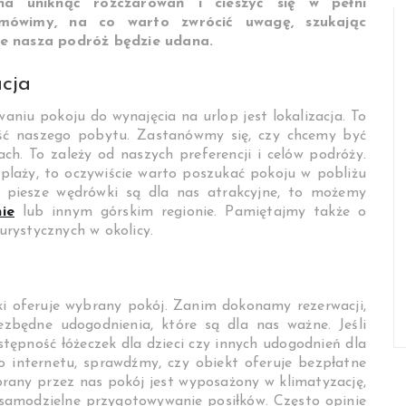
żna uniknąć rozczarowań i cieszyć się w pełni
mówimy, na co warto zwrócić uwagę, szukając
że nasza podróż będzie udana.
acja
iu pokoju do wynajęcia na urlop jest lokalizacja. To
ść naszego pobytu. Zastanówmy się, czy chcemy być
ch. To zależy od naszych preferencji i celów podróży.
plaży, to oczywiście warto poszukać pokoju w pobliżu
 i piesze wędrówki są dla nas atrakcyjne, to możemy
ie
lub innym górskim regionie. Pamiętajmy także o
turystycznych w okolicy.
i oferuje wybrany pokój. Zanim dokonamy rezerwacji,
ezbędne udogodnienia, które są dla nas ważne. Jeśli
ępność łóżeczek dla dzieci czy innych udogodnień dla
o internetu, sprawdźmy, czy obiekt oferuje bezpłatne
brany przez nas pokój jest wyposażony w klimatyzację,
y samodzielne przygotowywanie posiłków. Często opinie