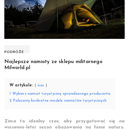
PODRÓŻE
Najlepsze namioty ze sklepu militarnego
Milworld.pl
W artykule:
hide
1
Wybierz namiot turystyczny sprawdzonego producenta
2
Polecamy konkretne modele namiotów turystycznych
Zima to idealny czas, aby przygotować się na
wiosenno-letni sezon obozowania na łonie natury.