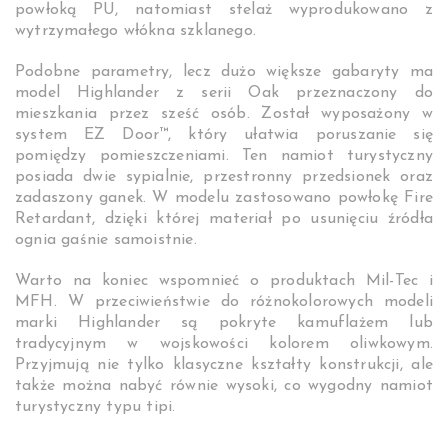
powłoką PU, natomiast stelaż wyprodukowano z
wytrzymałego włókna szklanego.
Podobne parametry, lecz dużo większe gabaryty ma
model Highlander z serii Oak przeznaczony do
mieszkania przez sześć osób. Został wyposażony w
system EZ Door™, który ułatwia poruszanie się
pomiędzy pomieszczeniami. Ten namiot turystyczny
posiada dwie sypialnie, przestronny przedsionek oraz
zadaszony ganek. W modelu zastosowano powłokę Fire
Retardant, dzięki której materiał po usunięciu źródła
ognia gaśnie samoistnie.
Warto na koniec wspomnieć o produktach Mil-Tec i
MFH. W przeciwieństwie do różnokolorowych modeli
marki Highlander są pokryte kamuflażem lub
tradycyjnym w wojskowości kolorem oliwkowym.
Przyjmują nie tylko klasyczne kształty konstrukcji, ale
także można nabyć równie wysoki, co wygodny namiot
turystyczny typu tipi.