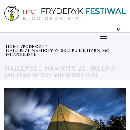
Skip
to
content
HOME
PODRÓŻE
NAJLEPSZE NAMIOTY ZE SKLEPU MILITARNEGO
MILWORLD.PL
NAJLEPSZE NAMIOTY ZE SKLEPU
MILITARNEGO MILWORLD.PL