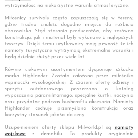
wytrzymałość na niekorzystne warunki atmosferyczne.
Miłośnicy survivalu często zapuszczają się w tereny,
gdzie trudno znaleźć dogodne miejsce do rozbicia
obozowiska. Stąd starania producentów, aby zarówno
konstrukcja, jak i materiał były wykonane z najlepszych
tworzyw. Dzięki temu użytkownicy mają pewność, że ich
namioty turystyczne wytrzymają ekstremalne warunki i
będą dzielnie służyć przez wiele lat.
Równie ciekawym asortymentem dysponuje szkocka
marka Highlander. Została założona przez miłośnika
wspinaczki wysokogórskiej. Z czasem ofertę odzieży i
sprzętu outdoorowego poszerzono o katalog
wyposażenia paramilitarnego: specjalne kurtki, naczynia
oraz przydatne podczas bushcraftu akcesoria. Namioty
Highlander cechuje przemyślana konstrukcja oraz
korzystny stosunek jakości do ceny.
Uzupełnieniem oferty sklepu Milworld.pl są
namioty
wojskowe
z demobilu. To produkty oryginalnie