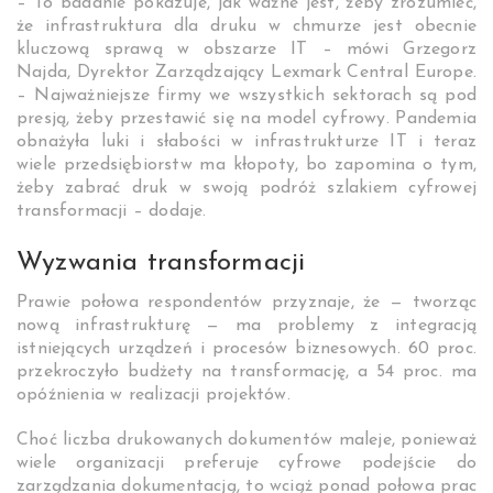
– To badanie pokazuje, jak ważne jest, żeby zrozumieć,
że infrastruktura dla druku w chmurze jest obecnie
kluczową sprawą w obszarze IT – mówi Grzegorz
Najda, Dyrektor Zarządzający Lexmark Central Europe.
– Najważniejsze firmy we wszystkich sektorach są pod
presją, żeby przestawić się na model cyfrowy. Pandemia
obnażyła luki i słabości w infrastrukturze IT i teraz
wiele przedsiębiorstw ma kłopoty, bo zapomina o tym,
żeby zabrać druk w swoją podróż szlakiem cyfrowej
transformacji – dodaje.
Wyzwania transformacji
Prawie połowa respondentów przyznaje, że — tworząc
nową infrastrukturę — ma problemy z integracją
istniejących urządzeń i procesów biznesowych. 60 proc.
przekroczyło budżety na transformację, a 54 proc. ma
opóźnienia w realizacji projektów.
Choć liczba drukowanych dokumentów maleje, ponieważ
wiele organizacji preferuje cyfrowe podejście do
zarządzania dokumentacją, to wciąż ponad połowa prac