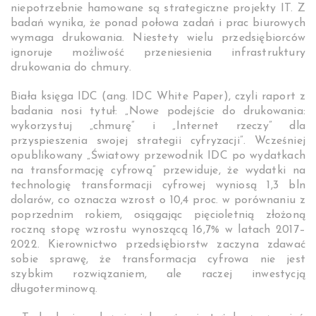
niepotrzebnie hamowane są strategiczne projekty IT. Z
badań wynika, że ponad połowa zadań i prac biurowych
wymaga drukowania. Niestety wielu przedsiębiorców
ignoruje możliwość przeniesienia infrastruktury
drukowania do chmury.
Biała księga IDC (ang. IDC White Paper), czyli raport z
badania nosi tytuł: „Nowe podejście do drukowania:
wykorzystuj „chmurę” i „Internet rzeczy” dla
przyspieszenia swojej strategii cyfryzacji”. Wcześniej
opublikowany „Światowy przewodnik IDC po wydatkach
na transformację cyfrową” przewiduje, że wydatki na
technologię transformacji cyfrowej wyniosą 1,3 bln
dolarów, co oznacza wzrost o 10,4 proc. w porównaniu z
poprzednim rokiem, osiągając pięcioletnią złożoną
roczną stopę wzrostu wynoszącą 16,7% w latach 2017–
2022. Kierownictwo przedsiębiorstw zaczyna zdawać
sobie sprawę, że transformacja cyfrowa nie jest
szybkim rozwiązaniem, ale raczej inwestycją
długoterminową.