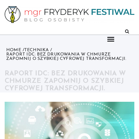
Skip
to
content
HOME
TECHNIKA
RAPORT IDC: BEZ DRUKOWANIA W CHMURZE
ZAPOMNIJ O SZYBKIEJ CYFROWEJ TRANSFORMACJI.
RAPORT IDC: BEZ DRUKOWANIA W
CHMURZE ZAPOMNIJ O SZYBKIEJ
CYFROWEJ TRANSFORMACJI.