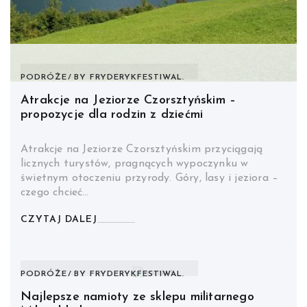
PODRÓŻE
BY
FRYDERYKFESTIWAL.
Atrakcje na Jeziorze Czorsztyńskim –
propozycje dla rodzin z dziećmi
Atrakcje na Jeziorze Czorsztyńskim przyciągają
licznych turystów, pragnących wypoczynku w
świetnym otoczeniu przyrody. Góry, lasy i jeziora –
czego chcieć…
CZYTAJ DALEJ
PODRÓŻE
BY
FRYDERYKFESTIWAL.
Najlepsze namioty ze sklepu militarnego