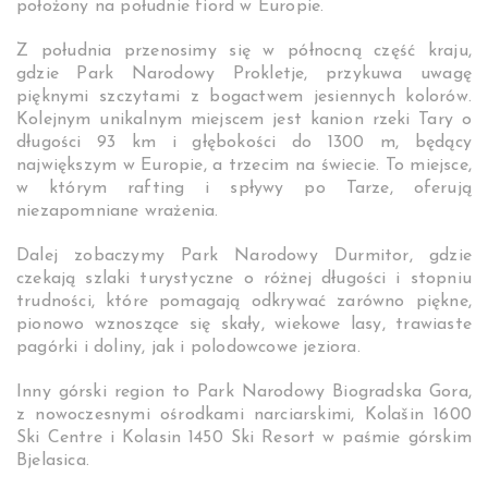
położony na południe fiord w Europie.
Z południa przenosimy się w północną część kraju,
gdzie Park Narodowy Prokletje, przykuwa uwagę
pięknymi szczytami z bogactwem jesiennych kolorów.
Kolejnym unikalnym miejscem jest kanion rzeki Tary o
długości 93 km i głębokości do 1300 m, będący
największym w Europie, a trzecim na świecie. To miejsce,
w którym rafting i spływy po Tarze, oferują
niezapomniane wrażenia.
Dalej zobaczymy Park Narodowy Durmitor, gdzie
czekają szlaki turystyczne o różnej długości i stopniu
trudności, które pomagają odkrywać zarówno piękne,
pionowo wznoszące się skały, wiekowe lasy, trawiaste
pagórki i doliny, jak i polodowcowe jeziora.
Inny górski region to Park Narodowy Biogradska Gora,
z nowoczesnymi ośrodkami narciarskimi, Kolašin 1600
Ski Centre i Kolasin 1450 Ski Resort w paśmie górskim
Bjelasica.