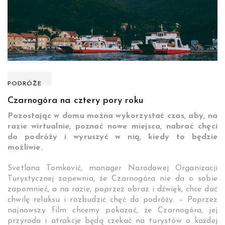
PODRÓŻE
Czarnogóra na cztery pory roku
Pozostając w domu można wykorzystać czas, aby, na
razie wirtualnie, poznać nowe miejsca, nabrać chęci
do podróży i wyruszyć w nią, kiedy to będzie
możliwie.
Svetlana Tomković, manager Narodowej Organizacji
Turystycznej zapewnia, że Czarnogóra nie da o sobie
zapomnieć, a na razie, poprzez obraz i dźwięk, chce dać
chwilę relaksu i rozbudzić chęć do podróży. – Poprzez
najnowszy film chcemy pokazać, że Czarnogóra, jej
przyroda i atrakcje będą czekać na turystów o każdej