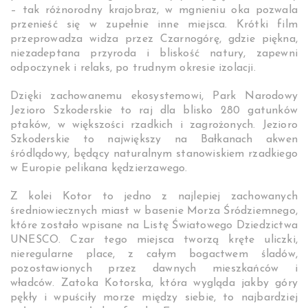
– tak różnorodny krajobraz, w mgnieniu oka pozwala
przenieść się w zupełnie inne miejsca. Krótki film
przeprowadza widza przez Czarnogórę, gdzie piękna,
niezadeptana przyroda i bliskość natury, zapewni
odpoczynek i relaks, po trudnym okresie izolacji.
Dzięki zachowanemu ekosystemowi, Park Narodowy
Jezioro Szkoderskie to raj dla blisko 280 gatunków
ptaków, w większości rzadkich i zagrożonych. Jezioro
Szkoderskie to największy na Bałkanach akwen
śródlądowy, będący naturalnym stanowiskiem rzadkiego
w Europie pelikana kędzierzawego.
Z kolei Kotor to jedno z najlepiej zachowanych
średniowiecznych miast w basenie Morza Śródziemnego,
które zostało wpisane na Listę Światowego Dziedzictwa
UNESCO. Czar tego miejsca tworzą kręte uliczki,
nieregularne place, z całym bogactwem śladów,
pozostawionych przez dawnych mieszkańców i
władców. Zatoka Kotorska, która wygląda jakby góry
pękły i wpuściły morze między siebie, to najbardziej