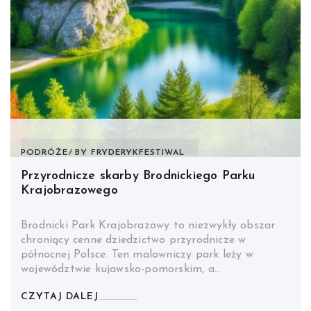
PODRÓŻE
BY
FRYDERYKFESTIWAL
Przyrodnicze skarby Brodnickiego Parku
Krajobrazowego
Brodnicki Park Krajobrazowy to niezwykły obszar
chroniący cenne dziedzictwo przyrodnicze w
północnej Polsce. Ten malowniczy park leży w
województwie kujawsko-pomorskim, a…
CZYTAJ DALEJ