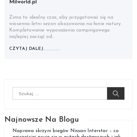
Milworld.pl
Zima to idealny czas, aby przygotować się na
wiosenno-letni sezon obozowania na łonie natury.
Kompletowanie wyposażenia campingowego
najlepiej zacząć od…
CZYTAJ DALEJ
Szukaj:
Najnowsze Na Blogu
Naprawa skrzyni biegów Nissan Interstar – co