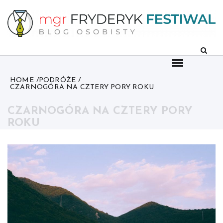
Skip
to
content
HOME
PODRÓŻE
CZARNOGÓRA NA CZTERY PORY ROKU
CZARNOGÓRA NA CZTERY PORY
ROKU