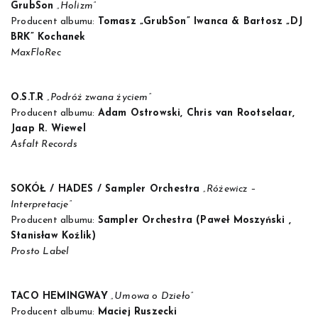
GrubSon
„Holizm”
Producent albumu:
Tomasz „GrubSon” Iwanca & Bartosz „DJ
BRK” Kochanek
MaxFloRec
O.S.T.R
„Podróż zwana życiem”
Producent albumu:
Adam Ostrowski, Chris van Rootselaar,
Jaap R. Wiewel
Asfalt Records
SOKÓŁ / HADES / Sampler Orchestra
„Różewicz –
Interpretacje”
Producent albumu:
Sampler Orchestra (Paweł Moszyński ,
Stanisław Koźlik)
Prosto Label
TACO HEMINGWAY
„Umowa o Dzieło”
Producent albumu:
Maciej Ruszecki