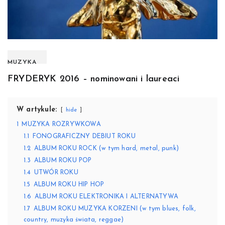
MUZYKA
FRYDERYK 2016 – nominowani i laureaci
W artykule:
hide
1
MUZYKA ROZRYWKOWA
1.1
FONOGRAFICZNY DEBIUT ROKU
1.2
ALBUM ROKU ROCK (w tym hard, metal, punk)
1.3
ALBUM ROKU POP
1.4
UTWÓR ROKU
1.5
ALBUM ROKU HIP HOP
1.6
ALBUM ROKU ELEKTRONIKA I ALTERNATYWA
1.7
ALBUM ROKU MUZYKA KORZENI (w tym blues, folk,
country, muzyka świata, reggae)