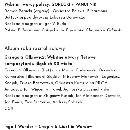
Wybitni twórcy polscy: GÓRECKI + PANUFNIK
Roman Perucki (organy) i Orkiestra Polskiej Filharmonii
Bałtyckiej pod dyrekcją Łukasza Borowicza
Realizacja nagrania: Igor V. Budaj
Polska Filharmonia Bałtycka im. Fryderyka Chopina w Gdańsku
Album roku recital solowy
Grzegorz Olkiewicz: Wybitne utwory fletowe
kompozytorów śląskich XX wieku
Grzegorz Olkiewicz (flet) oraz Maciej Paderewski, Orkiestra
Kameralna Filharmonii Śląskiej, Mirosław Makowski, Eugeniusz
Knapik, Teresa Baczewska, Orkiestra Kameralna PRiTV
Amadeus; Jan Wincenty Hawel, Agnieszka Duczmal – dyr.
Realizacja nagrania: Zbigniew Kusiak, Jan Aleksander Dowsilas,
Jan Ewicz, Ewa Szczerba, Andrzej Solczak
DUX
Ingolf Wunder – Chopin & Liszt in Warsaw