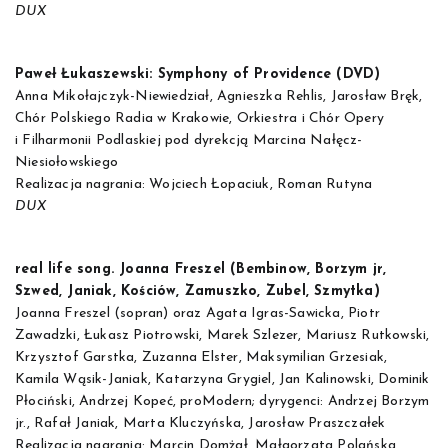
DUX
Paweł Łukaszewski: Symphony of Providence (DVD)
Anna Mikołajczyk-Niewiedział, Agnieszka Rehlis, Jarosław Bręk,
Chór Polskiego Radia w Krakowie, Orkiestra i Chór Opery
i Filharmonii Podlaskiej pod dyrekcją Marcina Nałęcz-
Niesiołowskiego
Realizacja nagrania: Wojciech Łopaciuk, Roman Rutyna
DUX
real life song. Joanna Freszel (Bembinow, Borzym jr,
Szwed, Janiak, Kościów, Zamuszko, Zubel, Szmytka)
Joanna Freszel (sopran) oraz Agata Igras-Sawicka, Piotr
Zawadzki, Łukasz Piotrowski, Marek Szlezer, Mariusz Rutkowski,
Krzysztof Garstka, Zuzanna Elster, Maksymilian Grzesiak,
Kamila Wąsik-Janiak, Katarzyna Grygiel, Jan Kalinowski, Dominik
Płociński, Andrzej Kopeć, proModern; dyrygenci: Andrzej Borzym
jr., Rafał Janiak, Marta Kluczyńska, Jarosław Praszczałek
Realizacja nagrania: Marcin Domżał, Małgorzata Polańska