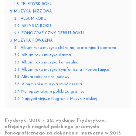
1.8
TELEDYSK ROKU
2
MUZYKA JAZZOWA
2.1
ALBUM ROKU
2.2
ARTYSTA ROKU
2.3
FONOGRAFICZNY DEBIUT ROKU
3
MUZYKA POWAŻNA
3.1
Album roku muzyka chóralna, oratoryjna i operowa
3.2
Album roku muzyka dawna
3.3
Album roku muzyka kameralna
3.4
Album roku muzyka symfoniczna i koncertująca
3.5
Album roku recital solowy
3.6
Album roku muzyka współczesna
3.7
Najlepszy album polski za granicą
3.8
Najwybitniejsze Nagranie Muzyki Polskiej
Fryderyki 2016 – 22. wydanie Fryderyków,
oficjalnych nagród polskiego przemysłu
fonograficznego za dokonania muzyczne w 2015