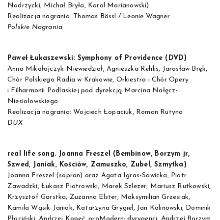
Nadrzycki, Michał Bryła, Karol Marianowski)
Realizacja nagrania: Thomas Bössl / Leonie Wagner
Polskie Nagrania
Paweł Łukaszewski: Symphony of Providence (DVD)
Anna Mikołajczyk-Niewiedział, Agnieszka Rehlis, Jarosław Bręk,
Chór Polskiego Radia w Krakowie, Orkiestra i Chór Opery
i Filharmonii Podlaskiej pod dyrekcją Marcina Nałęcz-
Niesiołowskiego
Realizacja nagrania: Wojciech Łopaciuk, Roman Rutyna
DUX
real life song. Joanna Freszel (Bembinow, Borzym jr,
Szwed, Janiak, Kościów, Zamuszko, Zubel, Szmytka)
Joanna Freszel (sopran) oraz Agata Igras-Sawicka, Piotr
Zawadzki, Łukasz Piotrowski, Marek Szlezer, Mariusz Rutkowski,
Krzysztof Garstka, Zuzanna Elster, Maksymilian Grzesiak,
Kamila Wąsik-Janiak, Katarzyna Grygiel, Jan Kalinowski, Dominik
Płociński, Andrzej Kopeć, proModern; dyrygenci: Andrzej Borzym