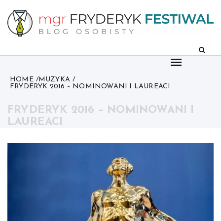
Skip
to
content
HOME
MUZYKA
FRYDERYK 2016 – NOMINOWANI I LAUREACI
FRYDERYK 2016 – NOMINOWANI I
LAUREACI