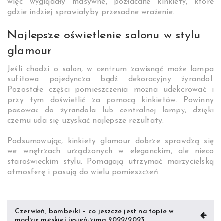
więc wyglądały masywne, pozłacane kinkiety, które
gdzie indziej sprawiałyby przesadne wrażenie.
Najlepsze
oświetlenie
salonu w stylu
glamour
Jeśli chodzi o salon, w centrum zawisnąć może
lampa
sufitowa pojedyncza
bądź dekoracyjny żyrandol.
Pozostałe części pomieszczenia można udekorować i
przy tym doświetlić za pomocą kinkietów. Powinny
pasować do żyrandola lub centralnej lampy, dzięki
czemu uda się uzyskać najlepsze rezultaty.
Podsumowując, kinkiety glamour dobrze sprawdzą się
we wnętrzach urządzonych w eleganckim, ale nieco
staroświeckim stylu. Pomagają utrzymać marzycielską
atmosferę i pasują do wielu pomieszczeń.
Nawigacja
Czerwień, bomberki – co jeszcze jest na topie w
modzie męskiej jesień-zima 2022/2023