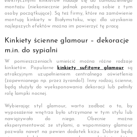
elektrycznymi kinkietów nadaje się do samodzielnego
montażu (niekoniecznie jednak poradzą sobie z tym
osoby początkujące). Są też firmy, które na zamówienie
montują
kinkiety w Białymstoku
, więc dla uzyskania
najlepszych efektów można im powierzyć tę pracę.
Kinkiety ścienne glamour
– dekoracje
m.in. do sypialni
W pomieszczeniach umieścić można różne rodzaje
kinkietów. Popularne
kinkiety sufitowe glamour
są
atrakcyjnym uzupełnieniem centralnego oświetlenia
(zapewnianego np. przez żyrandol). Inny rodzaj, ścienne,
będą służyły do wyeksponowania dekoracji lub pełniły
rolę lampki nocnej.
Wybierając styl glamour, warto zadbać o to, by
wyposażenie wnętrza było utrzymane w tym stylu lub
nawiązywało do niego. Obecnie można
eksperymentować ze stylami, a wspomniany glamour
pozwala nawet na pewien dodatek kiczu. Dobrze będą