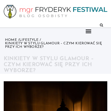
Skip
to
content
HOME
LIFESTYLE
KINKIETY W STYLU GLAMOUR – CZYM KIEROWAĆ SIĘ
PRZY ICH WYBORZE?
KINKIETY W STYLU GLAMOUR –
CZYM KIEROWAĆ SIĘ PRZY ICH
WYBORZE?