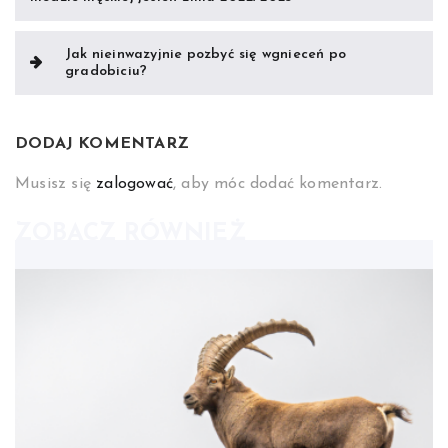
wpisu
Jak nieinwazyjnie pozbyć się wgnieceń po
gradobiciu?
DODAJ KOMENTARZ
Musisz się
zalogować
, aby móc dodać komentarz.
ZOBACZ RÓWNIEŻ