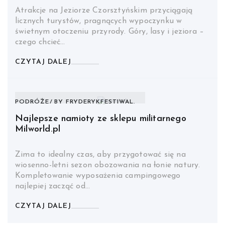
Atrakcje na Jeziorze Czorsztyńskim przyciągają
licznych turystów, pragnących wypoczynku w
świetnym otoczeniu przyrody. Góry, lasy i jeziora –
czego chcieć…
CZYTAJ DALEJ
PODRÓŻE
BY
FRYDERYKFESTIWAL.
Najlepsze namioty ze sklepu militarnego
Milworld.pl
Zima to idealny czas, aby przygotować się na
wiosenno-letni sezon obozowania na łonie natury.
Kompletowanie wyposażenia campingowego
najlepiej zacząć od…
CZYTAJ DALEJ