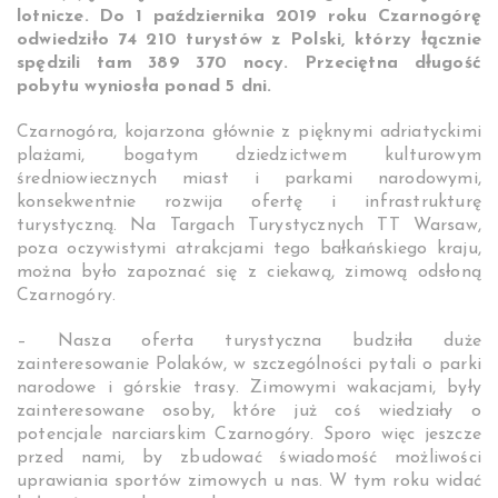
lotnicze. Do 1 października 2019 roku Czarnogórę
odwiedziło 74 210 turystów z Polski, którzy łącznie
spędzili tam 389 370 nocy. Przeciętna długość
pobytu wyniosła ponad 5 dni.
Czarnogóra, kojarzona głównie z pięknymi adriatyckimi
plażami, bogatym dziedzictwem kulturowym
średniowiecznych miast i parkami narodowymi,
konsekwentnie rozwija ofertę i infrastrukturę
turystyczną. Na Targach Turystycznych TT Warsaw,
poza oczywistymi atrakcjami tego bałkańskiego kraju,
można było zapoznać się z ciekawą, zimową odsłoną
Czarnogóry.
– Nasza oferta turystyczna budziła duże
zainteresowanie Polaków, w szczególności pytali o parki
narodowe i górskie trasy. Zimowymi wakacjami, były
zainteresowane osoby, które już coś wiedziały o
potencjale narciarskim Czarnogóry. Sporo więc jeszcze
przed nami, by zbudować świadomość możliwości
uprawiania sportów zimowych u nas. W tym roku widać