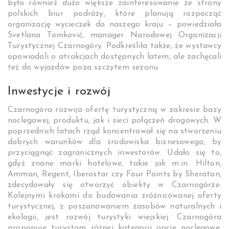
było również dużo większe zainteresowanie ze strony
polskich biur podróży, które planują rozpocząć
organizację wycieczek do naszego kraju – powiedziała
Svetlana Tomković, manager Narodowej Organizacji
Turystycznej Czarnogóry. Podkreśliła także, że wystawcy
opowiadali o atrakcjach dostępnych latem, ale zachęcali
też do wyjazdów poza szczytem sezonu.
Inwestycje i rozwój
Czarnogóra rozwija ofertę turystyczną w zakresie bazy
noclegowej, produktu, jak i sieci połączeń drogowych. W
poprzednich latach rząd koncentrował się na stworzeniu
dobrych warunków dla środowiska biznesowego, by
przyciągnąć zagranicznych inwestorów. Udało się to,
gdyż znane marki hotelowe, takie jak m.in. Hilton,
Amman, Regent, Iberostar czy Four Points by Sheraton,
zdecydowały się otworzyć obiekty w Czarnogórze.
Kolejnymi krokami do budowania zróżnicowanej oferty
turystycznej, z poszanowaniem zasobów naturalnych i
ekologii, jest rozwój turystyki wiejskiej. Czarnogóra
proponuje turystom różnej kategorii opcje noclegowe,