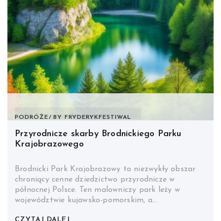
PODRÓŻE
BY
FRYDERYKFESTIWAL
Przyrodnicze skarby Brodnickiego Parku
Krajobrazowego
Brodnicki Park Krajobrazowy to niezwykły obszar
chroniący cenne dziedzictwo przyrodnicze w
północnej Polsce. Ten malowniczy park leży w
województwie kujawsko-pomorskim, a…
CZYTAJ DALEJ