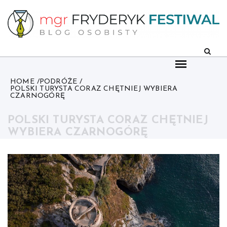
Skip
to
content
HOME
PODRÓŻE
POLSKI TURYSTA CORAZ CHĘTNIEJ WYBIERA
CZARNOGÓRĘ
POLSKI TURYSTA CORAZ CHĘTNIEJ
WYBIERA CZARNOGÓRĘ