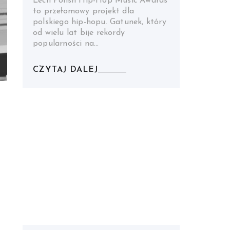
Lech Polish Hip-Hop Music Awards
to przełomowy projekt dla
polskiego hip-hopu. Gatunek, który
od wielu lat bije rekordy
popularności na…
CZYTAJ DALEJ