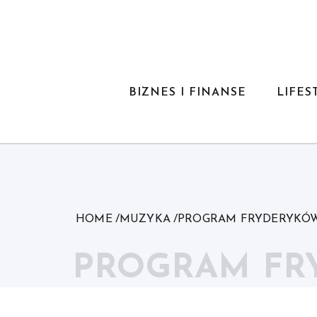
Skip
to
content
BIZNES I FINANSE
LIFES
HOME
MUZYKA
PROGRAM FRYDERYKÓW
PROGRAM FR