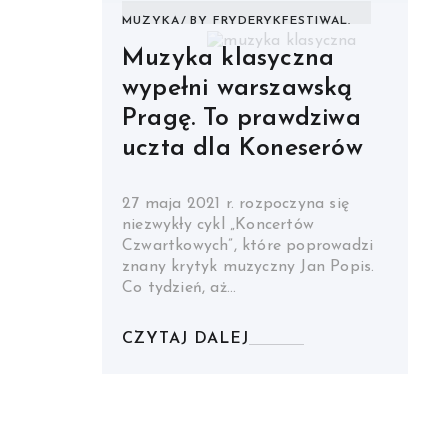
MUZYKA
BY
FRYDERYKFESTIWAL.
Muzyka klasyczna
wypełni warszawską
Pragę. To prawdziwa
uczta dla Koneserów
27 maja 2021 r. rozpoczyna się
niezwykły cykl „Koncertów
Czwartkowych”, które poprowadzi
znany krytyk muzyczny Jan Popis.
Co tydzień, aż…
CZYTAJ DALEJ