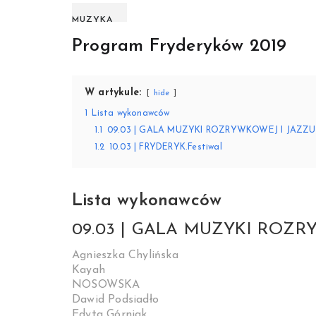
MUZYKA
Program Fryderyków 2019
W artykule:
hide
1
Lista wykonawców
1.1
09.03 | GALA MUZYKI ROZRYWKOWEJ I JAZZU
1.2
10.03 | FRYDERYK.Festiwal
Lista wykonawców
09.03 | GALA MUZYKI ROZR
Agnieszka Chylińska
Kayah
NOSOWSKA
Dawid Podsiadło
Edyta Górniak