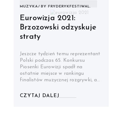
MUZYKA
BY
FRYDERYKFESTIWAL.
Eurowizja 2021:
Brzozowski odzyskuje
straty
Jeszcze tydzień temu reprezentant
Polski podczas 65. Konkursu
Piosenki Eurowizji spadł na
ostatnie miejsce w rankingu
finalistów muzycznej rozgrywki, a…
CZYTAJ DALEJ