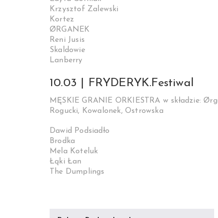
Krzysztof Zalewski
Kortez
ØRGANEK
Reni Jusis
Skaldowie
Lanberry
10.03 | FRYDERYK.Festiwal
MĘSKIE GRANIE ORKIESTRA w składzie: Ørgan
Rogucki, Kowalonek, Ostrowska
Dawid Podsiadło
Brodka
Mela Koteluk
Łąki Łan
The Dumplings
Nawigacja