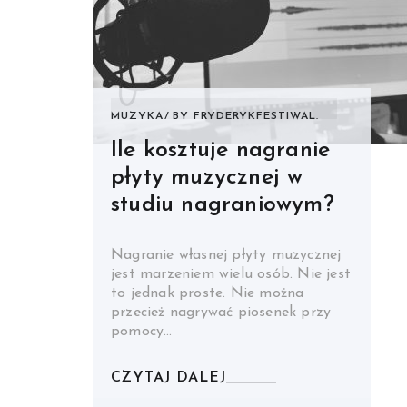
MUZYKA
BY
FRYDERYKFESTIWAL.
Ile kosztuje nagranie
płyty muzycznej w
studiu nagraniowym?
Nagranie własnej płyty muzycznej
jest marzeniem wielu osób. Nie jest
to jednak proste. Nie można
przecież nagrywać piosenek przy
pomocy…
CZYTAJ DALEJ