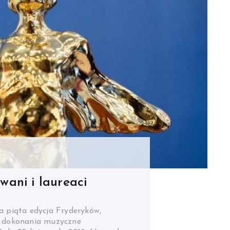
ani i laureaci
a piąta edycja Fryderyków,
za dokonania muzyczne