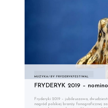
MUZYKA
BY
FRYDERYKFESTIWAL
FRYDERYK 2019 – nominow
Fryderyki 2019 – jubileuszowa, dwudziest
nagród polskiej branży fonograficznej 