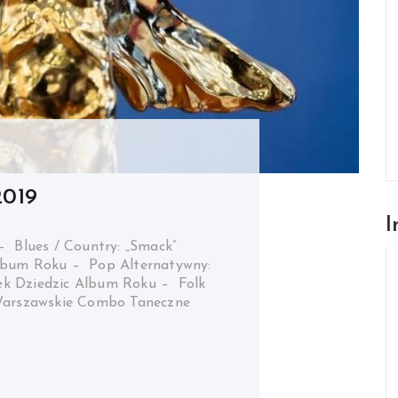
2019
I
ues / Country: „Smack”
Album Roku – Pop Alternatywny:
ek Dziedzic Album Roku – Folk
 Warszawskie Combo Taneczne