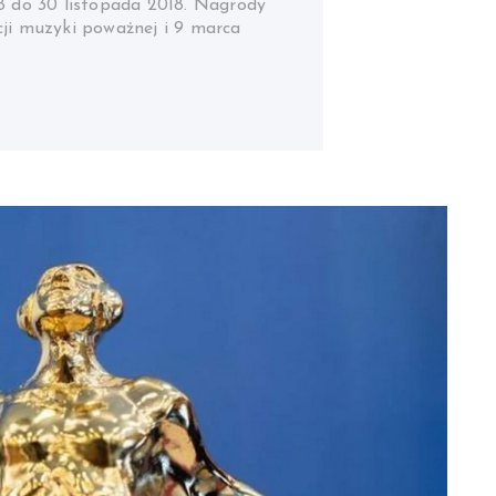
18 do 30 listopada 2018. Nagrody
cji muzyki poważnej i 9 marca