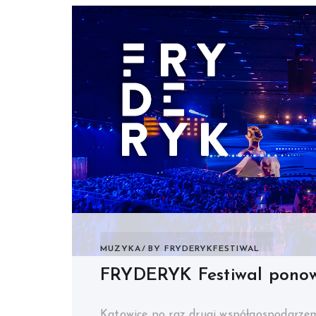
MUZYKA
BY
FRYDERYKFESTIWAL
FRYDERYK Festiwal ponow
Katowice po raz drugi współgospodarze