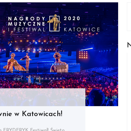
N
nie w Katowicach!
m FRYDERYK Festiwal! Święto