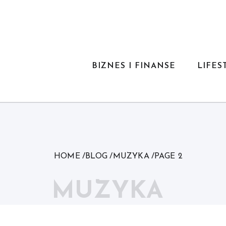
Skip
to
content
BIZNES I FINANSE
LIFES
HOME
BLOG
MUZYKA
PAGE 2
MUZYKA