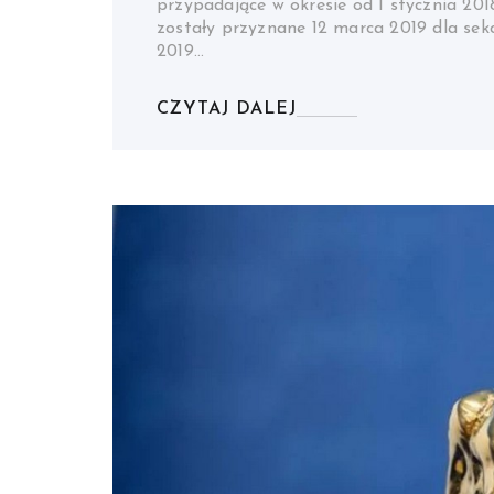
przypadające w okresie od 1 stycznia 20
zostały przyznane 12 marca 2019 dla sek
2019…
CZYTAJ DALEJ