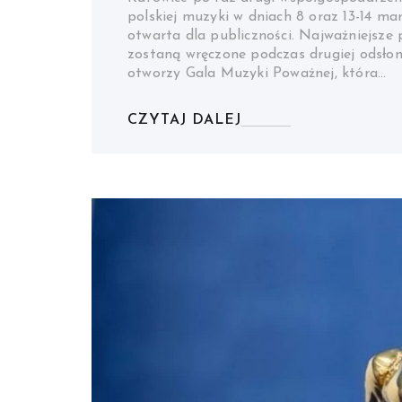
polskiej muzyki w dniach 8 oraz 13-14 ma
otwarta dla publiczności. Najważniejsze
zostaną wręczone podczas drugiej odsł
otworzy Gala Muzyki Poważnej, która…
CZYTAJ DALEJ