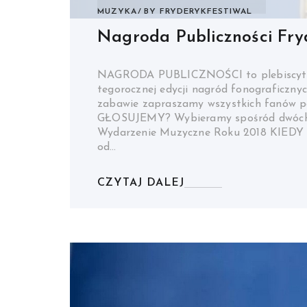
MUZYKA
BY
FRYDERYKFESTIWAL
Nagroda Publiczności Fry
NAGRODA PUBLICZNOŚCI to plebiscyt p
tegorocznej edycji nagród fonograficzn
zabawie zapraszamy wszystkich fanów p
GŁOSUJEMY? Wybieramy spośród dwóch k
Wydarzenie Muzyczne Roku 2018 KIED
od…
CZYTAJ DALEJ