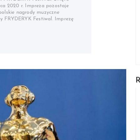
rca 2020 r. Impreza pozostaje
 polskie nagrody muzyczne
ony FRYDERYK Festiwal. Imprezę